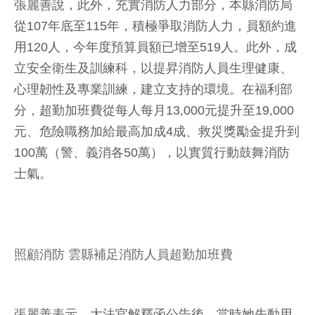
張麗善說，此外，充實消防人力部分，本縣消防局
從107年底至115年，積極爭取消防人力，員額約進
用120人，今年度預算員額已增至519人。此外，成
立安全衛生及訓練科，以提昇消防人員生理健康、
心理韌性及專業訓練，建立支持的環境。在福利部
分，超勤加班費從每人每月13,000元提升至19,000
元、危險職務加給最高加成4成、救災獎勵金提升到
100萬（警、義消各50萬），以實質行動鼓舞消防
士氣。
照顧消防 雲縣補足消防人員超勤加班費
張麗善表示，大法官解釋函公告後，當時她先動用