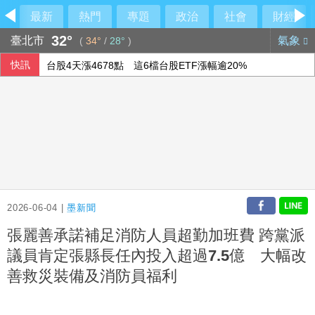
最新
熱門
專題
政治
社會
財經
32°
臺北市
氣象
(
34°
/
28°
)
快訊
台股4天漲4678點 這6檔台股ETF漲幅逾20%
東發號慘被出征「塗掉簽名」 沈伯洋贊成
FBI與中俄合作打擊跨國犯罪 美反情報圈憂國安隱患
用對待豆腐的方式對待眼睛！眼科醫揭「4件事」絕不可以對
2026-06-04 |
墨新聞
張麗善承諾補足消防人員超勤加班費 跨黨派
議員肯定張縣長任內投入超過7.5億 大幅改
善救災裝備及消防員福利