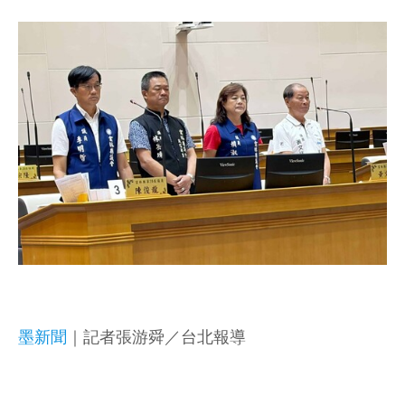
墨新聞
｜記者張游舜／台北報導