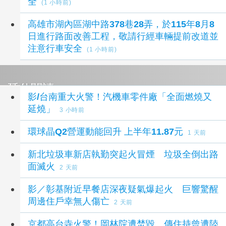
全
(1 小時前)
高雄市湖內區湖中路378巷28弄，於115年8月8
日進行路面改善工程，敬請行經車輛提前改道並
注意行車安全
(1 小時前)
延伸閱讀
影/台南重大火警！汽機車零件廠「全面燃燒又
延燒」
3 小時前
環球晶Q2營運動能回升 上半年11.87元
1 天前
新北垃圾車新店執勤突起火冒煙 垃圾全倒出路
面滅火
2 天前
影／彰基附近早餐店深夜疑氣爆起火 巨響驚醒
周邊住戶幸無人傷亡
2 天前
京都高台寺火警！岡林院遭焚毀 傳住持曾遭陸