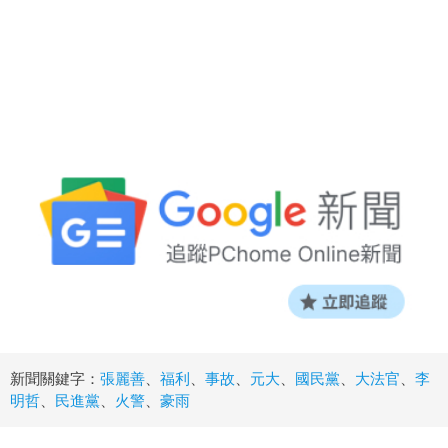
新聞關鍵字：
張麗善
、
福利
、
事故
、
元大
、
國民黨
、
大法官
、
李
明哲
、
民進黨
、
火警
、
豪雨