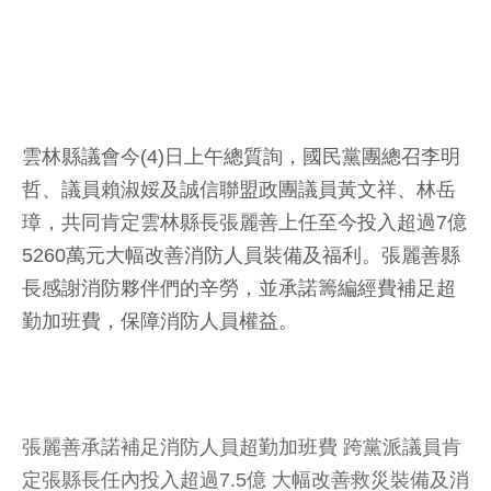
雲林縣議會今(4)日上午總質詢，國民黨團總召李明
哲、議員賴淑娞及誠信聯盟政團議員黃文祥、林岳
璋，共同肯定雲林縣長張麗善上任至今投入超過7億
5260萬元大幅改善消防人員裝備及福利。張麗善縣
長感謝消防夥伴們的辛勞，並承諾籌編經費補足超
勤加班費，保障消防人員權益。
張麗善承諾補足消防人員超勤加班費 跨黨派議員肯
定張縣長任內投入超過7.5億 大幅改善救災裝備及消