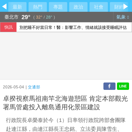
最新
熱門
專題
政治
社會
財經
29°
臺北市
氣象
(
32°
/
28°
)
快訊
別把睡不好當日常！醫：影響工作、情緒就該接受睡眠評估
鄭麗文吐驚句！他秒搬馬英九1論述高下立判
中國軍力快速擴張 美官員：拒止嚇阻維持印太現狀
印尼央行總裁提前請辭 總統提名代理總裁出任
2026-05-04 |
交通部
卓揆視察馬祖南竿北海遊憩區 肯定本部觀光
署馬管處投入離島通用化景區建設
行政院長卓榮泰於今（1）日率領行政院跨部會團隊
赴連江縣，由連江縣長王忠銘、立法委員陳雪生、