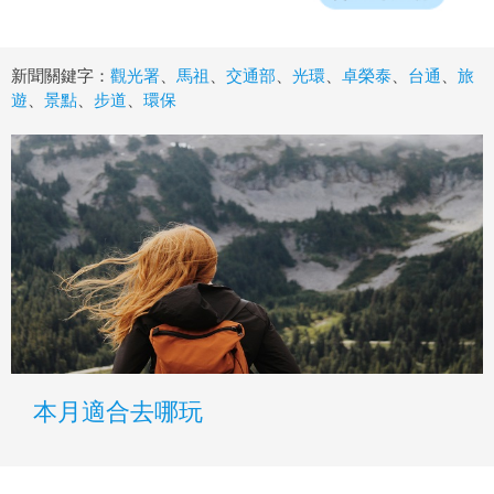
新聞關鍵字：
觀光署
、
馬祖
、
交通部
、
光環
、
卓榮泰
、
台通
、
旅
遊
、
景點
、
步道
、
環保
本月適合去哪玩