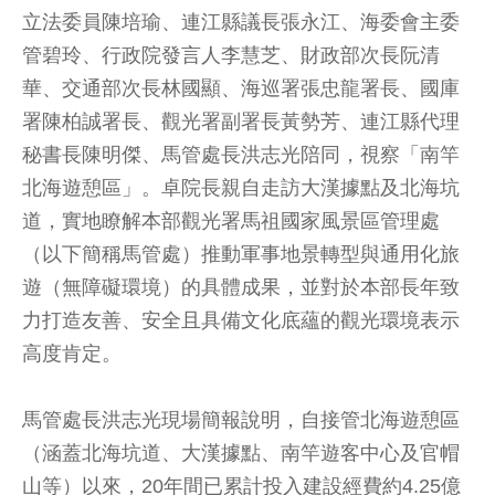
立法委員陳培瑜、連江縣議長張永江、海委會主委
管碧玲、行政院發言人李慧芝、財政部次長阮清
華、交通部次長林國顯、海巡署張忠龍署長、國庫
署陳柏誠署長、觀光署副署長黃勢芳、連江縣代理
秘書長陳明傑、馬管處長洪志光陪同，視察「南竿
北海遊憩區」。卓院長親自走訪大漢據點及北海坑
道，實地瞭解本部觀光署馬祖國家風景區管理處
（以下簡稱馬管處）推動軍事地景轉型與通用化旅
遊（無障礙環境）的具體成果，並對於本部長年致
力打造友善、安全且具備文化底蘊的觀光環境表示
高度肯定。
馬管處長洪志光現場簡報說明，自接管北海遊憩區
（涵蓋北海坑道、大漢據點、南竿遊客中心及官帽
山等）以來，20年間已累計投入建設經費約4.25億