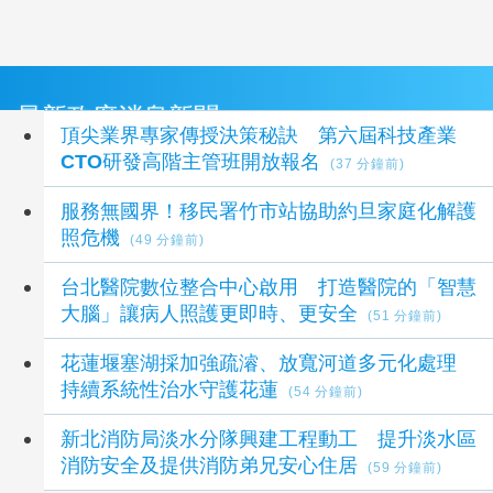
最新政府消息新聞
頂尖業界專家傳授決策秘訣 第六屆科技產業
CTO研發高階主管班開放報名
(37 分鐘前)
服務無國界！移民署竹市站協助約旦家庭化解護
照危機
(49 分鐘前)
台北醫院數位整合中心啟用 打造醫院的「智慧
大腦」讓病人照護更即時、更安全
(51 分鐘前)
花蓮堰塞湖採加強疏濬、放寬河道多元化處理
持續系統性治水守護花蓮
(54 分鐘前)
新北消防局淡水分隊興建工程動工 提升淡水區
消防安全及提供消防弟兄安心住居
(59 分鐘前)