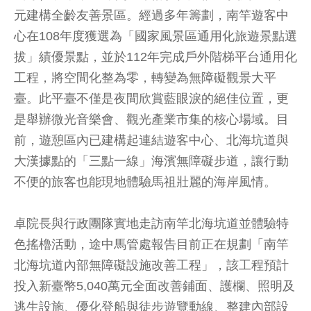
元建構全齡友善景區。經過多年籌劃，南竿遊客中
心在108年度獲選為「國家風景區通用化旅遊景點選
拔」績優景點，並於112年完成戶外階梯平台通用化
工程，將空間化整為零，轉變為無障礙觀景大平
臺。此平臺不僅是夜間欣賞藍眼淚的絕佳位置，更
是舉辦微光音樂會、觀光產業市集的核心場域。目
前，遊憩區內已建構起連結遊客中心、北海坑道與
大漢據點的「三點一線」海濱無障礙步道，讓行動
不便的旅客也能現地體驗馬祖壯麗的海岸風情。
卓院長與行政團隊實地走訪南竿北海坑道並體驗特
色搖櫓活動，途中馬管處報告目前正在規劃「南竿
北海坑道內部無障礙設施改善工程」，該工程預計
投入新臺幣5,040萬元全面改善鋪面、護欄、照明及
逃生設施、優化登船與徒步遊覽動線、整建內部設