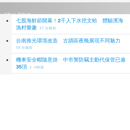
延伸閱讀
七股海鮮節開幕！2千人下水挖文蛤 體驗濱海
漁村樂趣
37 分鐘前
台南推光環境改造 古蹟區夜晚展現不同魅力
58 分鐘前
機車安全帽隨意掛 中市警防竊主動代保管已逾
35頂
2 小時前
慶祝嘉義大福興宮月老祖廟建廟360周年 白沙
屯媽祖粉紅超跑蒞嘉贊境
2 小時前
豪有藝思親子系列活動－星空童畫春波綠篇章
200名親子同歡
2 小時前