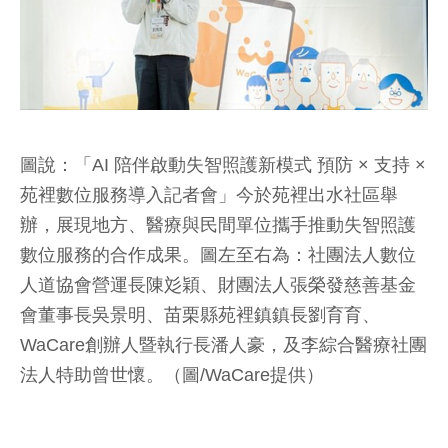
圖說：「AI 陪伴啟動失智照護新模式 預防 × 支持 ×
苑裡數位服務導入記者會」今於苑裡出水社區舉
辦，展現地方、醫療與民間單位攜手推動失智照護
數位服務的合作成果。圖左至右為：社團法人數位
人道協會營運長陳彣穎、財團法人張榮發慈善基金
會董事長吳景明、苗栗縣苑裡鎮鎮長劉育育、
WaCare創辦人暨執行長潘人豪，及李綜合醫療社團
法人特助曾世懷。（圖/WaCare提供）