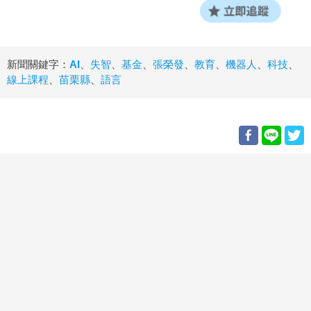
新聞關鍵字：
AI
、
失智
、
基金
、
張榮發
、
教育
、
機器人
、
科技
、
線上課程
、
苗栗縣
、
語言