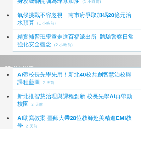
身攻城獅開訓為球隊加油
(1 小時前)
氣候挑戰不容忽視 南市府爭取加碼20億元治
水預算
(1 小時前)
精實補習班學童走進百福派出所 體驗警察日常
強化安全觀念
(2 小時前)
延伸閱讀
AI帶校長先學先用！新北40校共創智慧治校與
課程藍圖
2 天前
新北推智慧治理與課程創新 校長先學AI再帶動
校園
2 天前
AI助寫教案 臺師大帶28位教師赴美精進EMI教
學
2 天前
新北40校長AI共創藍圖 智慧領導驅動校園創