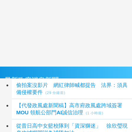
最新政府消息新聞
偷拍案沒影片 網紅律師喊都提告 法界：須具
備侵權要件
(29 分鐘前)
【代發政風處新聞稿】高市府政風處跨域簽署
MOU 領航公部門AI誠信治理
(1 小時前)
從昔日高中女籃校隊到「資深獅迷」 徐欣瑩現