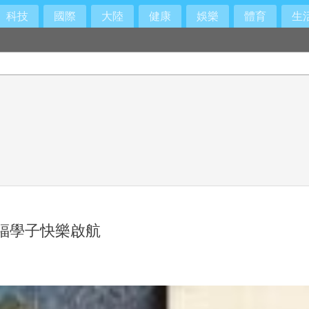
科技
國際
大陸
健康
娛樂
體育
生
福學子快樂啟航