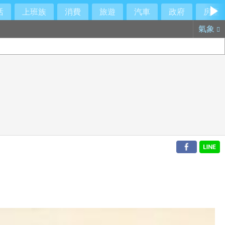
活
上班族
消費
旅遊
汽車
政府
房產
氣象