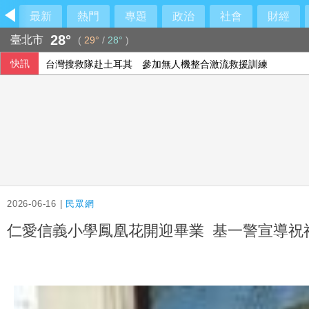
最新
熱門
專題
政治
社會
財經
28°
臺北市
(
29°
/
28°
)
快訊
台灣搜救隊赴土耳其 參加無人機整合激流救援訓練
美上訴法院裁定白宮宴會廳停工 川普誓言上訴最高院
2026-06-16 |
民眾網
仁愛信義小學鳳凰花開迎畢業 基一警宣導祝