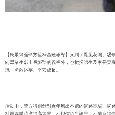
【民眾網編輯方笙楠基隆報導】又到了鳳凰花開、驪歌
向畢業生獻上最誠摯的祝福外，也把握師生及家長齊
識，勇敢逐夢、平安成長。
活動中，警方特別針對近年層出不窮的網路詐騙、網
社群媒體時應提高警覺，不輕信陌生訊息、不隨意提