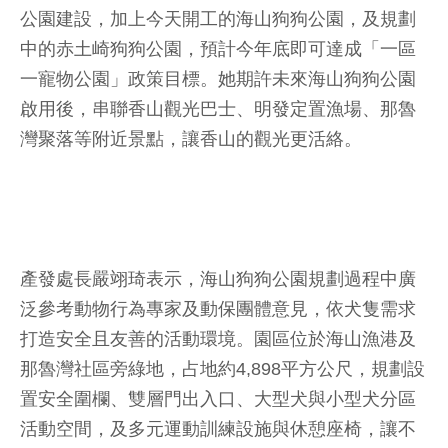
公園建設，加上今天開工的海山狗狗公園，及規劃
中的赤土崎狗狗公園，預計今年底即可達成「一區
一寵物公園」政策目標。她期許未來海山狗狗公園
啟用後，串聯香山觀光巴士、明發定置漁場、那魯
灣聚落等附近景點，讓香山的觀光更活絡。
產發處長嚴翊琦表示，海山狗狗公園規劃過程中廣
泛參考動物行為專家及動保團體意見，依犬隻需求
打造安全且友善的活動環境。園區位於海山漁港及
那魯灣社區旁綠地，占地約4,898平方公尺，規劃設
置安全圍欄、雙層門出入口、大型犬與小型犬分區
活動空間，及多元運動訓練設施與休憩座椅，讓不