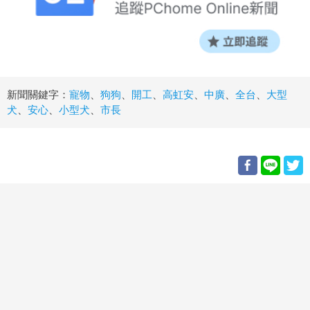
新聞關鍵字：
寵物
、
狗狗
、
開工
、
高虹安
、
中廣
、
全台
、
大型
犬
、
安心
、
小型犬
、
市長