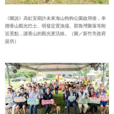
《圖說》高虹安期許未來海山狗狗公園啟用後，串
聯香山觀光巴士、明發定置漁場、那魯灣聚落等附
近景點，讓香山的觀光更活絡。（圖／新竹市政府
提供）