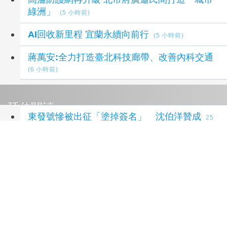
綠洲」
(5 小時前)
AI回收新里程 宜蘭永續向前行
(5 小時前)
蔣萬安:全力打造臺北科技廊帶、改善內科交通
(6 小時前)
延伸閱讀
東發號慘被出征「塗掉簽名」 沈伯洋贊成
25
分鐘前
0至18歲孩子每月5000元何時到位？江和樹籲政
府儘速公布推動方案 讓家長安心育兒
2 小時前
中聯20%「專家會議紀錄」17頁曝光
5 小時前
超高齡社會帶動全齡營養需求！聯夏食品推新一
代調理包 「紅燒滷肉蛋」獲質地友善獎肯定
5