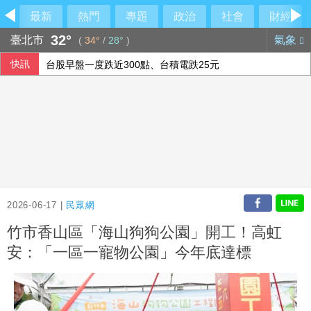
最新
熱門
專題
政治
社會
財經
32°
臺北市
氣象
(
34°
/
28°
)
快訊
台股早盤一度跌近300點、台積電跌25元
SpaceX火箭漂流殘骸撞月球 智利望遠鏡拍到碎片
新台幣開盤升2.5分 為32.29元
台股早盤跌逾500點 權值股漲跌互見
2026-06-17 |
民眾網
竹市香山區「海山狗狗公園」開工！高虹
安：「一區一寵物公園」今年底達標