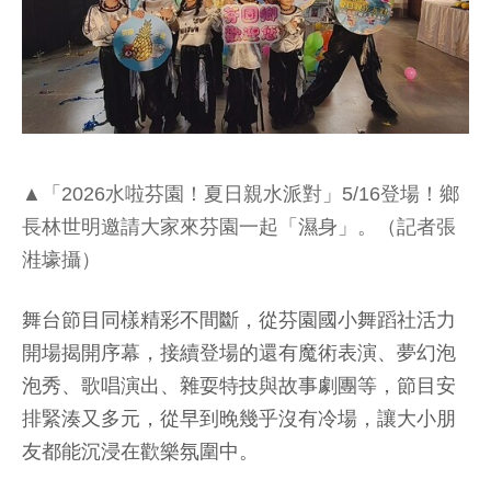
▲「2026水啦芬園！夏日親水派對」5/16登場！鄉
長林世明邀請大家來芬園一起「濕身」。（記者張
溎壕攝）
舞台節目同樣精彩不間斷，從芬園國小舞蹈社活力
開場揭開序幕，接續登場的還有魔術表演、夢幻泡
泡秀、歌唱演出、雜耍特技與故事劇團等，節目安
排緊湊又多元，從早到晚幾乎沒有冷場，讓大小朋
友都能沉浸在歡樂氛圍中。