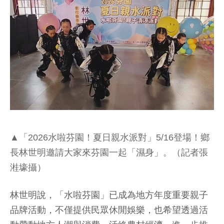
▲「2026水啦芬園！夏日親水派對」5/16登場！鄉
長林世明邀請大家來芬園一起「濕身」。（記者張
溎壕攝）
林世明說，「水啦芬園」已成為地方年度重要親子
品牌活動，不僅提供民眾休閒娛樂，也希望透過活