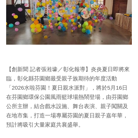
【創新聞 記者張溎壕／彰化報導】炎炎夏日即將來
臨，彰化縣芬園鄉最受親子族期待的年度活動
「2026水啦芬園！夏日親水派對」，將於5月16日
在芬園鄉環保公園風雨籃球場熱鬧登場，由芬園鄉
公所主辦，結合戲水設施、舞台表演、親子闖關及
在地市集，打造一場專屬芬園的夏日親子嘉年華，
預計將吸引大量家庭共襄盛舉。