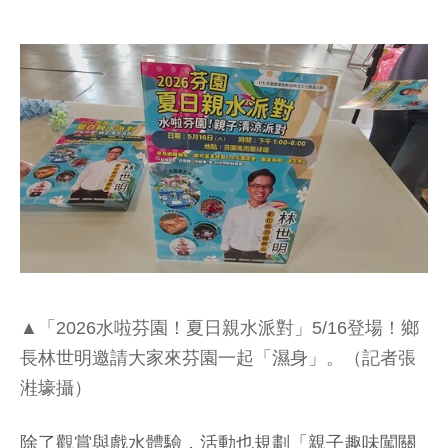
▲「2026水啦芬園！夏日親水派對」5/16登場！鄉
長林世明邀請大家來芬園一起「濕身」。（記者張
溎壕攝）
除了觀賞與戲水體驗，活動也規劃「親子趣味闖關