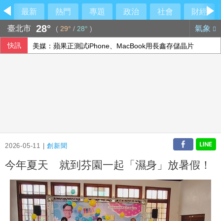
最新
熱門
專題
政治
社會
財經
28°
臺北市
氣象
(
29°
/
28°
)
快訊
美媒：蘋果正測試iPhone、MacBook用長鑫存儲晶片
伊朗最高領袖行蹤成謎 國營媒體：總統近期見過他
李逸洋批原爆典禮矮化台灣 長崎市稱與去年同無降格
傳土耳其限制商船入黑海 官員：船舶通行依然順暢
2026-05-11 |
創新聞
今年夏天 就到芬園一起「濕身」放暑假！