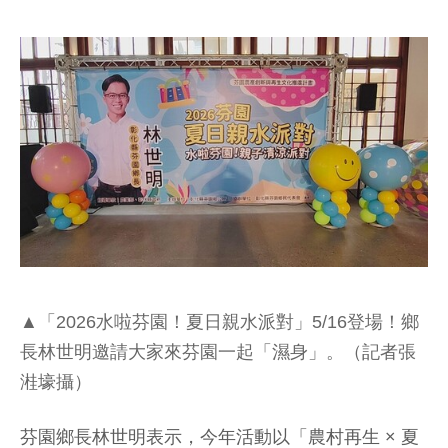
▲「2026水啦芬園！夏日親水派對」5/16登場！鄉
長林世明邀請大家來芬園一起「濕身」。（記者張
溎壕攝）
芬園鄉長林世明表示，今年活動以「農村再生 × 夏