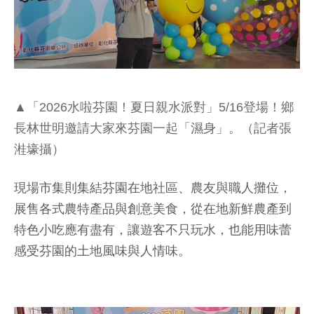
▲「2026水啦芬園！夏日親水派對」5/16登場！鄉
長林世明邀請大家來芬園一起「濕身」。（記者張
溎壕攝）
現場市集則集結芬園在地社區、農友與職人攤位，
展售各式農特產品與創意美食，從在地新鮮農產到
特色小吃應有盡有，讓遊客不只玩水，也能用味蕾
感受芬園的土地風味與人情味。