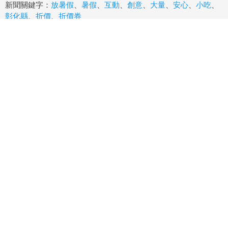
新聞關鍵字：
放暑假
、
暑假
、
互動
、
創意
、
大量
、
安心
、
小吃
、
彰化縣
、
折價
、
折價券