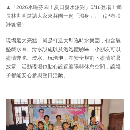
▲「2026水啦芬園！夏日親水派對」5/16登場！鄉
長林世明邀請大家來芬園一起「濕身」。（記者張
溎壕攝）
現場最大亮點，就是打造大型臨時水樂園，包含氣
墊戲水區、滑水設施以及泡泡體驗區，小朋友可以
盡情奔跑、潑水、玩泡泡，在安全規劃下盡情消暑
放電。活動現場也貼心設置遮陽與休息空間，讓親
子都能安心參與整日活動。