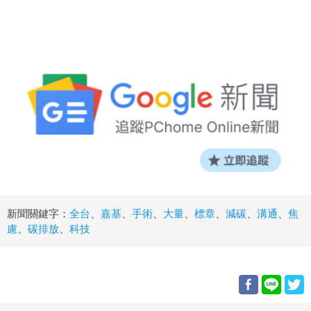
新聞關鍵字：
全台
、
嘉基
、
手術
、
大量
、
標章
、
減碳
、
溝通
、
焦
慮
、
碳排放
、
科技