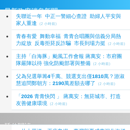
最新政府消息新聞
失聯近一年 中正一警細心查證 助婦人平安與
家人重逢
(2 小時前)
青春有愛 舞動幸福 青青合唱團與信義分局熱
力綻放 反毒拒菸反詐騙 市長到場力挺
(2 小時前)
主持「白海豚」颱風工作會報 蔣萬安：市府團
隊嚴陣以待 強化防颱部署與整備
(2 小時前)
父為兒選舉籌4千萬、競選支出僅1810萬？游淑
慧追問鄭朝方：2190萬差額去哪了
(2 小時前)
「2026 青青快閃 」 蔣萬安：無菸城市、打造
友善健康環境
(2 小時前)
延伸閱讀