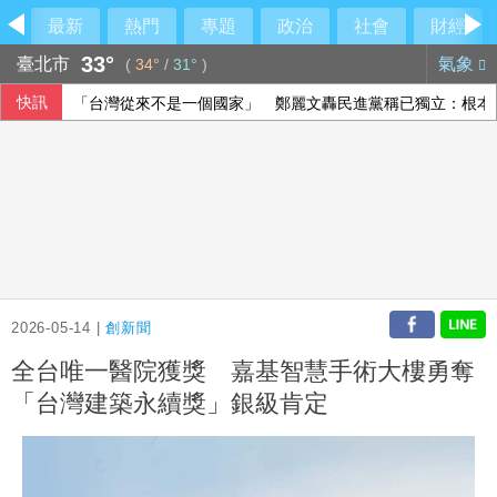
最新
熱門
專題
政治
社會
財經
33°
臺北市
氣象
(
34°
/
31°
)
快訊
「台灣從來不是一個國家」 鄭麗文轟民進黨稱已獨立：根本
軍事選項受限 美最高將領私下尋找伊朗戰爭出路
颱風昌鴻恐撲向日本 可能從東北登陸並穿越本州
日本動畫融合大馬多元文化 激盪年輕世代創作想像
2026-05-14 |
創新聞
全台唯一醫院獲獎 嘉基智慧手術大樓勇奪
「台灣建築永續獎」銀級肯定