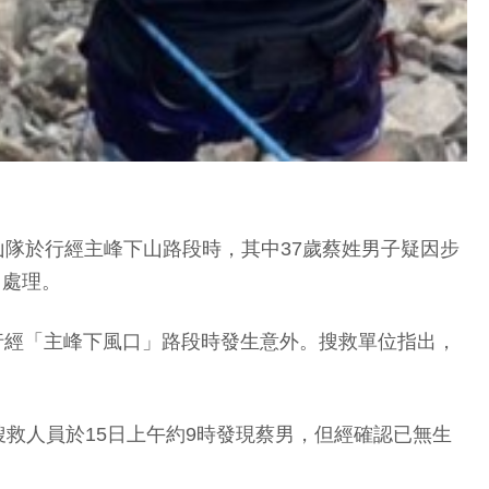
山隊於行經主峰下山路段時，其中37歲蔡姓男子疑因步
山處理。
料行經「主峰下風口」路段時發生意外。搜救單位指出，
救人員於15日上午約9時發現蔡男，但經確認已無生