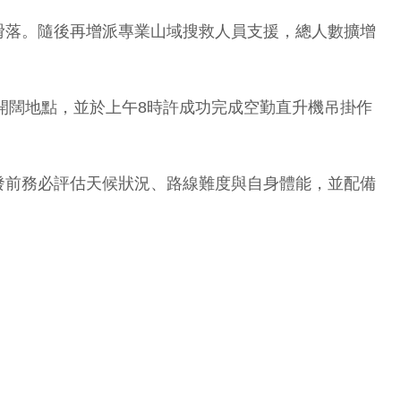
滑落。隨後再增派專業山域搜救人員支援，總人數擴增
開闊地點，並於上午8時許成功完成空勤直升機吊掛作
發前務必評估天候狀況、路線難度與自身體能，並配備