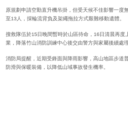
原規劃申請空勤直升機吊掛，但受天候不佳影響一度
至13人，採輪流背負及架繩拖拉方式艱難移動遺體。
搜救隊伍於15日晚間暫時於山區待命，16日清晨再
業，降落竹山消防訓練中心後交由警方與家屬後續處
消防局提醒，近期受鋒面與降雨影響，高山地區步道
防滑與保暖裝備，以降低山域事故發生機率。