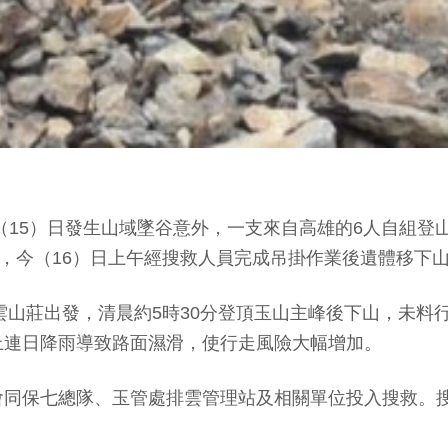
（15）日發生山域墜谷意外，一支來自高雄的6人自組登
象，今（16）日上午經搜救人員完成吊掛作業後遺體移下
排雲山莊出發，清晨約5時30分登頂玉山主峰後下山，未
上連日降雨導致路面濕滑，使行走風險大幅增加。
同保七總隊、玉管處排雲管理站及相關單位投入搜救。搜