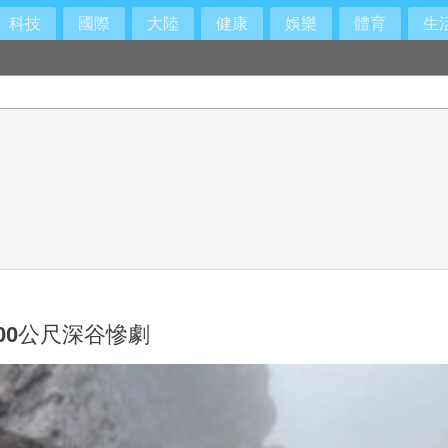
科技
國際
大陸
健康
娛樂
體育
生
00公尺深谷慘劇