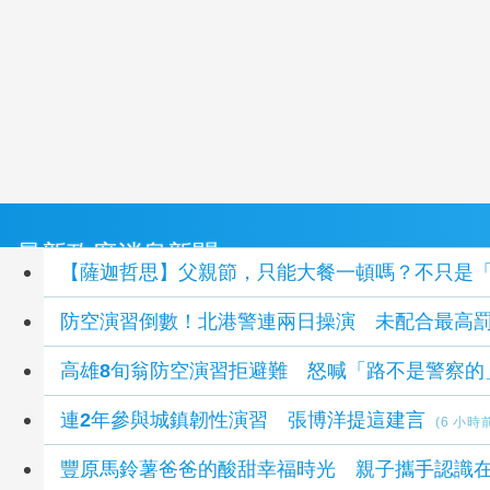
最新政府消息新聞
【薩迦哲思】父親節，只能大餐一頓嗎？不只是
防空演習倒數！北港警連兩日操演 未配合最高罰
高雄8旬翁防空演習拒避難 怒喊「路不是警察的
連2年參與城鎮韌性演習 張博洋提這建言
(6 小時
豐原馬鈴薯爸爸的酸甜幸福時光 親子攜手認識