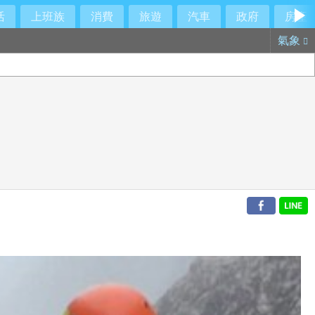
活
上班族
消費
旅遊
汽車
政府
房產
氣象