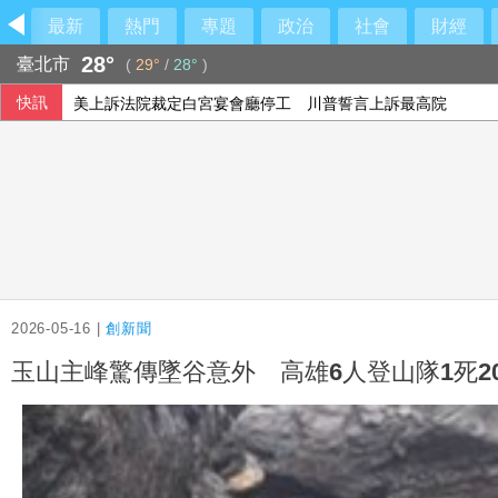
最新
熱門
專題
政治
社會
財經
28°
臺北市
(
29°
/
28°
)
快訊
美上訴法院裁定白宮宴會廳停工 川普誓言上訴最高院
台灣搜救隊赴土耳其 參加無人機整合激流救援訓練
2026-05-16 |
創新聞
玉山主峰驚傳墜谷意外 高雄6人登山隊1死2