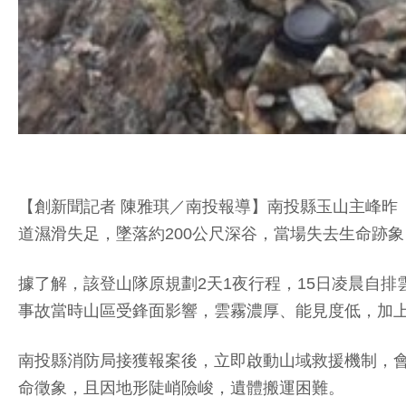
【創新聞記者 陳雅琪／南投報導】南投縣玉山主峰昨
道濕滑失足，墜落約200公尺深谷，當場失去生命跡
據了解，該登山隊原規劃2天1夜行程，15日凌晨自
事故當時山區受鋒面影響，雲霧濃厚、能見度低，加
南投縣消防局接獲報案後，立即啟動山域救援機制，會
命徵象，且因地形陡峭險峻，遺體搬運困難。