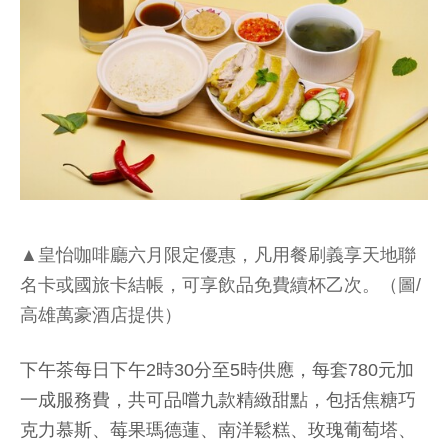
▲皇怡咖啡廳六月限定優惠，凡用餐刷義享天地聯
名卡或國旅卡結帳，可享飲品免費續杯乙次。（圖/
高雄萬豪酒店提供）
下午茶每日下午2時30分至5時供應，每套780元加
一成服務費，共可品嚐九款精緻甜點，包括焦糖巧
克力慕斯、莓果瑪德蓮、南洋鬆糕、玫瑰葡萄塔、