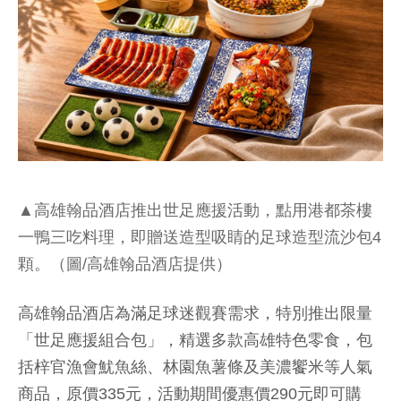
▲高雄翰品酒店推出世足應援活動，點用港都茶樓
一鴨三吃料理，即贈送造型吸睛的足球造型流沙包4
顆。（圖/高雄翰品酒店提供）
高雄翰品酒店為滿足球迷觀賽需求，特別推出限量
「世足應援組合包」，精選多款高雄特色零食，包
括梓官漁會魷魚絲、林園魚薯條及美濃饗米等人氣
商品，原價335元，活動期間優惠價290元即可購