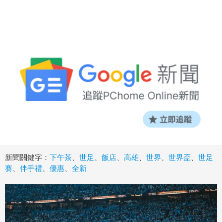
新聞關鍵字：
下午茶
、
世足
、
飯店
、
高雄
、
世界
、
世界盃
、
世足
賽
、
伴手禮
、
優惠
、
全新