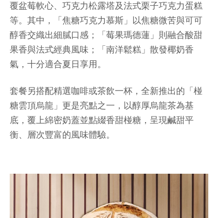
覆盆莓軟心、巧克力松露塔及法式栗子巧克力蛋糕
等。其中，「焦糖巧克力慕斯」以焦糖微苦與可可
醇香交織出細膩口感；「莓果瑪德蓮」則融合酸甜
果香與法式經典風味；「南洋鬆糕」散發椰奶香
氣，十分適合夏日享用。
套餐另搭配精選咖啡或茶飲一杯，全新推出的「椪
糖雲頂烏龍」更是亮點之一，以醇厚烏龍茶為基
底，覆上綿密奶蓋並點綴香甜椪糖，呈現鹹甜平
衡、層次豐富的風味體驗。