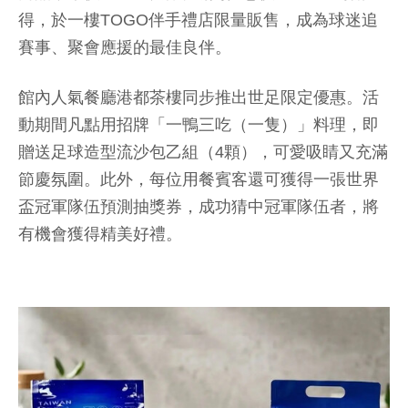
得，於一樓TOGO伴手禮店限量販售，成為球迷追
賽事、聚會應援的最佳良伴。
館內人氣餐廳港都茶樓同步推出世足限定優惠。活
動期間凡點用招牌「一鴨三吃（一隻）」料理，即
贈送足球造型流沙包乙組（4顆），可愛吸睛又充滿
節慶氛圍。此外，每位用餐賓客還可獲得一張世界
盃冠軍隊伍預測抽獎券，成功猜中冠軍隊伍者，將
有機會獲得精美好禮。