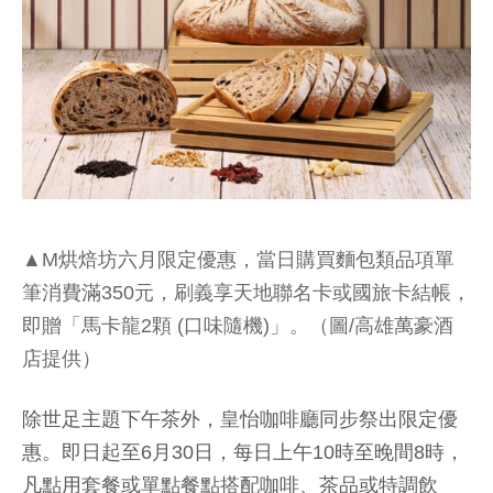
▲M烘焙坊六月限定優惠，當日購買麵包類品項單
筆消費滿350元，刷義享天地聯名卡或國旅卡結帳，
即贈「馬卡龍2顆 (口味隨機)」。（圖/高雄萬豪酒
店提供）
除世足主題下午茶外，皇怡咖啡廳同步祭出限定優
惠。即日起至6月30日，每日上午10時至晚間8時，
凡點用套餐或單點餐點搭配咖啡、茶品或特調飲