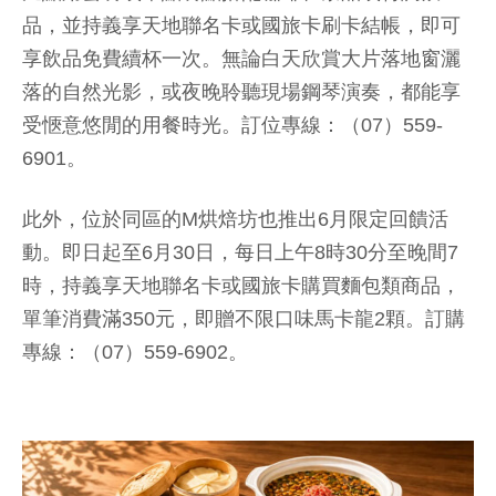
品，並持義享天地聯名卡或國旅卡刷卡結帳，即可
享飲品免費續杯一次。無論白天欣賞大片落地窗灑
落的自然光影，或夜晚聆聽現場鋼琴演奏，都能享
受愜意悠閒的用餐時光。訂位專線：（07）559-
6901。
此外，位於同區的M烘焙坊也推出6月限定回饋活
動。即日起至6月30日，每日上午8時30分至晚間7
時，持義享天地聯名卡或國旅卡購買麵包類商品，
單筆消費滿350元，即贈不限口味馬卡龍2顆。訂購
專線：（07）559-6902。