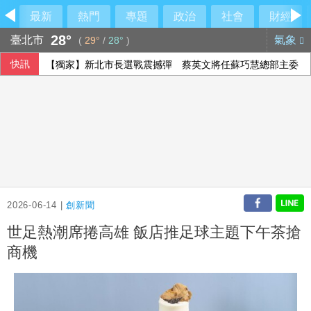
最新
熱門
專題
政治
社會
財經
28°
臺北市
氣象
(
29°
/
28°
)
快訊
【獨家】新北市長選戰震撼彈 蔡英文將任蘇巧慧總部主委
2026-06-14 |
創新聞
世足熱潮席捲高雄 飯店推足球主題下午茶搶
商機