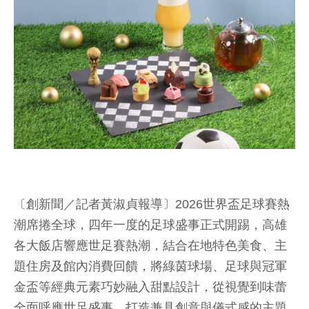
〔創新聞／記者黃淑貞報導〕2026世界盃足球賽熱
潮席捲全球，四年一度的足球盛事正式開踢，高雄
各大飯店響應世足賽熱潮，結合在地特色美食、主
題住房及館內消費回饋，將綠茵球場、足球與冠軍
金盃等經典元素巧妙融入甜點設計，從視覺到味蕾
全面呼應世足盛事，打造兼具創意與儀式感的主題