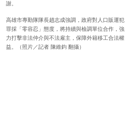
謝。
高雄市專勤隊隊長趙志成強調，政府對人口販運犯
罪採「零容忍」態度，將持續與檢調單位合作，強
力打擊非法仲介與不法雇主，保障外籍移工合法權
益。（照片／記者 陳維鈞 翻攝）