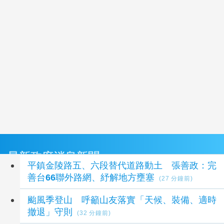
最新政府消息新聞
平鎮金陵路五、六段替代道路動土 張善政：完
善台66聯外路網、紓解地方壅塞
(27 分鐘前)
颱風季登山 呼籲山友落實「天候、裝備、適時
撤退」守則
(32 分鐘前)