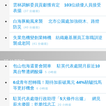
雲林調解委員貢獻獲肯定 103位績優人員接受
表揚
(37 分鐘前)
白海豚颱風來襲 北市公園處加強樹木、路燈
防災
(40 分鐘前)
失業危機變創業轉機 紡織廠基層員工靠職訓逆
襲成老闆
(41 分鐘前)
延伸閱讀
包山包海還要會開車 駐英代表處開月薪近10
萬台幣遭網酸爆
5 小時前
6成青年想轉職！期待加薪破萬元 44%騎驢找馬
等更好機會
6 小時前
駐英代表處徵行政助理「5大條件出爐」 網見
薪水傻眼：乾脆找志工
20 小時前