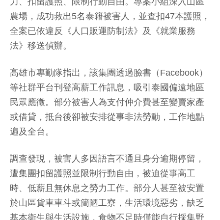
力、扣留護照、限制行動自由。專案小組深入山區
農場，成功救出5名泰籍被害人，並查扣47本護照，
全案已依違反《人口販運防制法》及《就業服務
法》移送偵辦。
高雄市專勤隊指出，該集團透過臉書（Facebook）
等社群平台刊登高薪工作訊息，吸引泰國偏遠地區
民眾應徵。部分被害人為支付仲介費甚至變賣家產
或借貸，抵台後卻被安排從事非法勞動，工作地點
遍及全台。
調查發現，被害人多因語言不通且身分逾期停留，
遭集團扣留護照並限制行動自由，被迫從事高工
時、低薪且無休息之勞力工作。部分人甚至被安置
於山區貨車車斗或簡陋工寮，生活環境惡劣，缺乏
基本衛生與生活設施，食物不足時僅能自行採集野