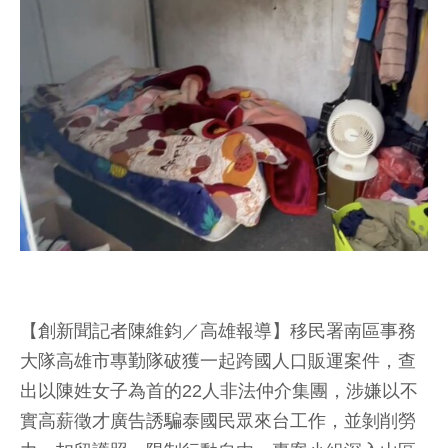
【創新聞記者陳維鈞／高雄報導】移民署南區事務
大隊高雄市專勤隊破獲一起跨國人口販運案件，查
出以陳姓女子為首的22人非法仲介集團，涉嫌以不
實高薪徵才廣告誘騙泰國民眾來台工作，並剝削勞