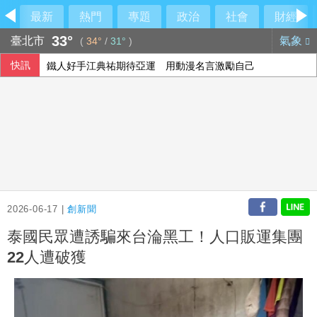
最新
熱門
專題
政治
社會
財經
33°
臺北市
氣象
(
34°
/
31°
)
快訊
鐵人好手江典祐期待亞運 用動漫名言激勵自己
《災害防救法》修法拍板增列海嘯、堰塞湖 各機關須設「災
雄獅上半年EPS 7.27元 下半年營收獲利可期
檢調偵辦貪瀆案 高雄議員范織欽到案應訊
2026-06-17 |
創新聞
泰國民眾遭誘騙來台淪黑工！人口販運集團
22人遭破獲