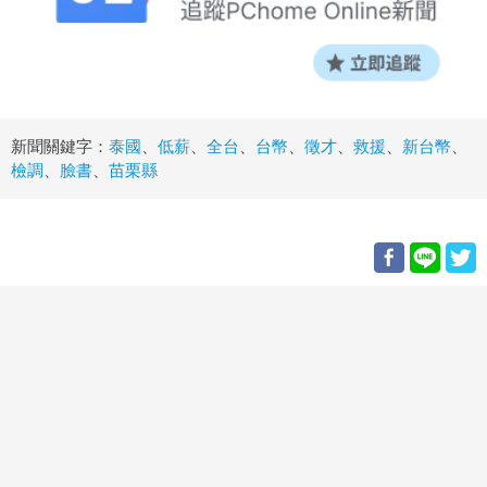
新聞關鍵字：
泰國
、
低薪
、
全台
、
台幣
、
徵才
、
救援
、
新台幣
、
檢調
、
臉書
、
苗栗縣