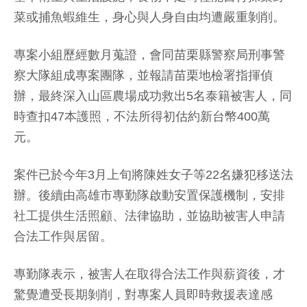
菜或捕魚蝦維生，身心與人身自由均遭嚴重剝削。
專案小組歷經數月蒐證，會同苗栗縣警察局刑事警
察大隊組成專案團隊，並報請苗栗地檢署指揮偵
辦，最終深入山區農場成功救出5名泰籍被害人，同
時查扣47本護照，不法所得初估約新台幣400萬
元。
案件已於今年3月上旬將陳姓女子等22名嫌犯移送法
辦。後續由高雄市專勤隊啟動安置保護機制，安排
社工提供生活照顧、法律協助，並協助被害人申請
合法工作與居留。
專勤隊表示，被害人在取得合法工作與薪資後，才
驚覺遭受長期剝削，對專案人員即時救援表達感