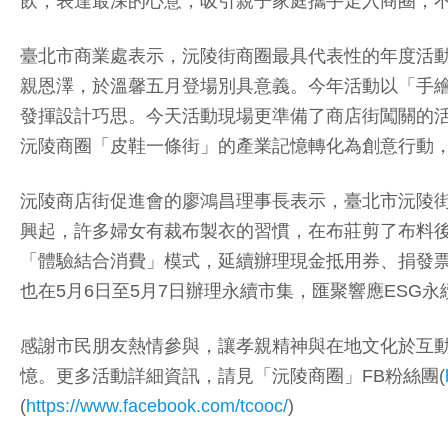
飲，表達最深的心意，吸引親子家庭攜手走入商圈，
臺北市商業處表示，沅陵街商圈最具代表性的年度活動
親恩澤，於溫馨五月登場別具意義。今年活動以「手
發揮設計巧思。今天活動現場更準備了商店街闖關的
沅陵商圈「皮鞋一條街」的產業記憶轉化為創意行動
沅陵商店街促進會的廖鴻昌理事長表示，臺北市沅陵街
興起，許多婦女有裁布製衣的習慣，在布莊剪了布料
「體驗結合消費」模式，延續辦理現金抵用券、捐發
也在5月6日至5月7日辦理永續市集，匯聚響應ES
感謝市民朋友熱情參與，讓孝親精神與在地文化於互
憶。更多活動詳細資訊，請見「沅陵商圈」FB粉絲團(
(
https://www.facebook.com/tcooc/
)