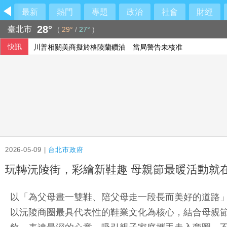
最新
熱門
專題
政治
社會
財經
28°
臺北市
(
29°
/
27°
)
快訊
川普相關美商擬於格陵蘭鑽油 當局警告未核准
2026-05-09 |
台北市政府
玩轉沅陵街，彩繪新鞋趣 母親節最暖活動就
以「為父母畫一雙鞋、陪父母走一段長而美好的道路」為
以沅陵商圈最具代表性的鞋業文化為核心，結合母親