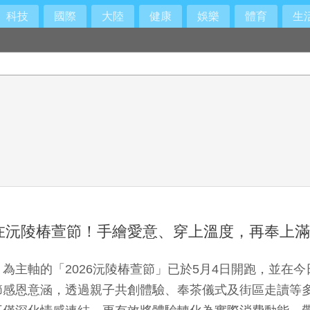
科技
國際
大陸
健康
娛樂
體育
生
在沅陵椿萱節！手繪愛意、穿上溫度，再奉上滿
主軸的「2026沅陵椿萱節」已於5月4日開跑，並在今
節感恩意涵，透過親子共創體驗、奉茶儀式及街區走讀等