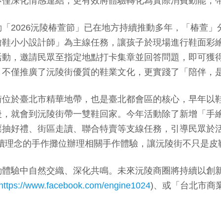
不僅深化情感連結，更有效將體驗轉化為實際消費動能，
「2026沅陵椿萱節」已在地方持續推動多年，「椿萱
繪鞋小小設計師」為主線任務，讓孩子於現場進行鞋面彩
活動，邀請民眾至指定地點打卡集章並回答問題，即可獲
，不僅推廣了沅陵街優質的鞋業文化，更實踐了「陪伴，
位於臺北市精華地帶，也是臺北都會區的核心，早年以鞋業起
後，就會到沅陵街帶一雙鞋回家。今年活動除了新增「手
票抽好禮、街區走讀、聯合特賣等支線任務，引導民眾於
G永續理念的手作攤位辦理相關手作體驗，讓沅陵街不只是皮
動體驗中自然交織、深化共鳴。未來沅陵商圈將持續以創
https://www.facebook.com/engine1024
)、或「台北市商