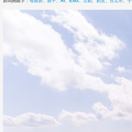
新聞關鍵字：
母親節
、
親子
、
AI
、
ESG
、
互動
、
創意
、
台北市
、
手