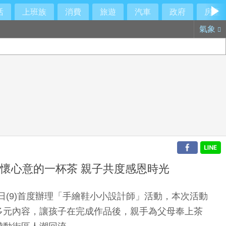
活
上班族
消費
旅遊
汽車
政府
房產
氣象
懷心意的一杯茶 親子共度感恩時光
日(9)首度辦理「手繪鞋小小設計師」活動，本次活動
多元內容，讓孩子在完成作品後，親手為父母奉上茶