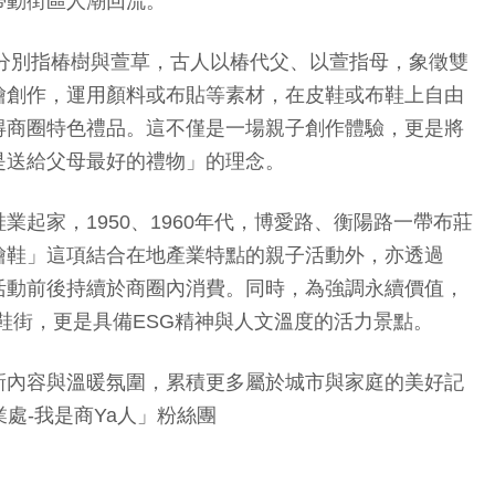
帶動街區人潮回流。
」分別指椿樹與萱草，古人以椿代父、以萱指母，象徵雙
繪創作，運用顏料或布貼等素材，在皮鞋或布鞋上自由
得商圈特色禮品。這不僅是一場親子創作體驗，更是將
是送給父母最好的禮物」的理念。
家，1950、1960年代，博愛路、衡陽路一帶布莊
繪鞋」這項結合在地產業特點的親子活動外，亦透過
活動前後持續於商圈內消費。同時，為強調永續價值，
鞋街，更是具備ESG精神與人文溫度的活力景點。
新內容與溫暖氛圍，累積更多屬於城市與家庭的美好記
業處-我是商Ya人」粉絲團