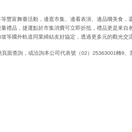
答等豐富舞臺活動，邊逛市集、邊看表演、邊品嚐美食，
限量禮品，捷運點於市集消費可立即折抵，禮品更是來自
加坡等國外軌道同業締結友好協定，透過更多元的觀光交
或洽詢本公司代表號（02）25363001轉9、瀏覽本公司網站（