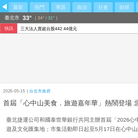
最新
熱門
專題
政治
社會
財經
33°
臺北市
(
34°
/
31°
)
快訊
三大法人賣超台股442.44億元
陳昱瑄詐慈濟10.6億遭爆曾任「中市府顧問」 官方回應：是
科技股財報不如預期 日經指數走跌
慈濟買疫苗遭詐10.6億 陳時中：被抹黑的真相正攤在陽光下
2026-05-15 |
台北市政府
首屆「心中山美食．旅遊嘉年華」熱鬧登場 
臺北捷運公司和國泰世華銀行共同主辦首屆「2026
遊及文化匯集地；市集活動即日起至5月17日在心中