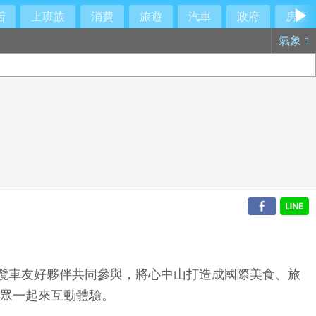
活
上班族
消費
旅遊
汽車
政府
房產
氣象
、纜車友好夥伴共同參與，將心中山打造成國際美食、旅
民眾一起來互動體驗。