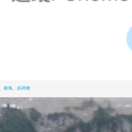
、
南海
、
吉祥物