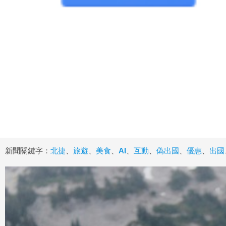
新聞關鍵字：
北捷
、
旅遊
、
美食
、
AI
、
互動
、
偽出國
、
優惠
、
出國