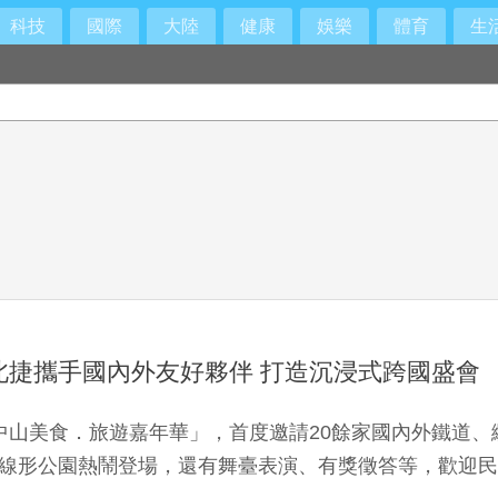
科技
國際
大陸
健康
娛樂
體育
生
法扶顧問
北捷攜手國內外友好夥伴 打造沉浸式跨國盛會
心中山美食．旅遊嘉年華」，首度邀請20餘家國內外鐵道
山線形公園熱鬧登場，還有舞臺表演、有獎徵答等，歡迎