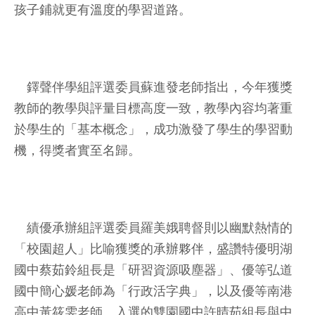
孩子鋪就更有溫度的學習道路。
鐸聲伴學組評選委員蘇進發老師指出，今年獲獎
教師的教學與評量目標高度一致，教學內容均著重
於學生的「基本概念」，成功激發了學生的學習動
機，得獎者實至名歸。
績優承辦組評選委員羅美娥聘督則以幽默熱情的
「校園超人」比喻獲獎的承辦夥伴，盛讚特優明湖
國中蔡茹鈴組長是「研習資源吸塵器」、優等弘道
國中簡心媛老師為「行政活字典」，以及優等南港
高中黃筱雯老師、入選的雙園國中許晴茹組長與中