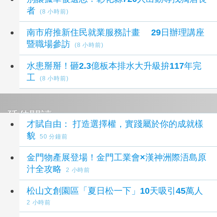
者
(8 小時前)
南市府推新住民就業服務計畫 29日辦理講座
暨職場參訪
(8 小時前)
水患掰掰！砸2.3億板本排水大升級拚117年完
工
(8 小時前)
延伸閱讀
才賦自由： 打造選擇權，實踐屬於你的成就樣
貌
50 分鐘前
金門物產展登場！金門工業會×漢神洲際浯島原
汁全攻略
2 小時前
松山文創園區「夏日松一下」10天吸引45萬人
2 小時前