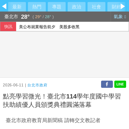
最新
熱門
專題
政治
社會
財經
28°
臺北市
氣象
(
29°
/
28°
)
快訊
美公布就業報告前夕 美股多收黑
伊朗擬禁美以船隻過海峽 國際油價大漲逾3美元
美媒：北京不滿對台軍售 美國防官員訪中受阻
2026-06-11 |
台北市政府
點亮學習微光！臺北市114學年度國中學習
扶助績優人員頒獎典禮圓滿落幕
臺北市政府教育局新聞稿 請轉交文教記者