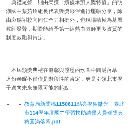
典禮尾聲，則由榮獲「績優承辦人獎特優」的明
湖國中蔡茹鈴組長代表獲獎夥伴進行壓軸分享，除
由衷感謝校內同仁全力相挺外，也現場積極為基層
教師發聲，期盼能給予第一線熱血教師更多實質的
制度鼓勵與肯定。
本屆頒獎典禮在溫馨與感恩的氛圍中圓滿落幕，
這份榮耀不僅僅是階段性的肯定，更是引領北市學
子邁向未來無限可能的起點。
教育局新聞稿1150611點亮學習微光！臺北
市114學年度國中學習扶助績優人員頒獎典
禮圓滿落幕.pdf