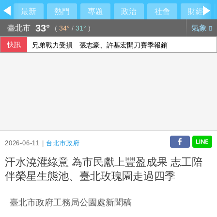
最新
熱門
專題
政治
社會
財經
33°
臺北市
氣象
(
34°
/
31°
)
快訊
兄弟戰力受損 張志豪、許基宏開刀賽季報銷
父親節重生！他確診第四期胰臟癌 歷經16個月治療病況穩定
藥華藥反擊 上億歐元欠款「並非仲裁裁定」
總預算200多案保留 藍：盼下週協商能大幅收斂爭議
2026-06-11 |
台北市政府
汗水澆灌綠意 為市民獻上豐盈成果 志工陪
伴榮星生態池、臺北玫瑰園走過四季
臺北市政府工務局公園處新聞稿