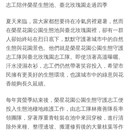
志工陪伴榮星生態池、臺北玫瑰園走過四季
夏天來臨，當大家都想要待在冷氣房裡避暑，然而
在榮星花園公園生態池與臺北玫瑰園裡，卻有一群
人卻始終站在烈日底下，默默守護著城市中的自然
生態與花園景色。他們就是榮星花園公園生態守護
志工隊與臺北玫瑰園志工隊。即使頂著高溫曝曬、
汗水浸濕衣衫，志工們仍然帶著笑容投入，希望市
民擁有更美好的生態環境，也讓城市中的綠意與花
香能夠長久延續。
每年賞螢季結束後，榮星花園公園生態守護志工便
投入生態池棲地維護工作，由志工隊林雍善隊長率
領團隊，穿著厚重青蛙裝在池中來回穿梭，進行清
除外來種、整理邊坡、搬運修剪後的大量枝葉等作