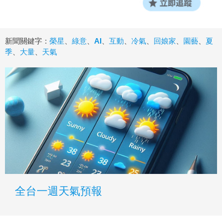
新聞關鍵字：
榮星
、
綠意
、
AI
、
互動
、
冷氣
、
回娘家
、
園藝
、
夏
季
、
大量
、
天氣
全台一週天氣預報