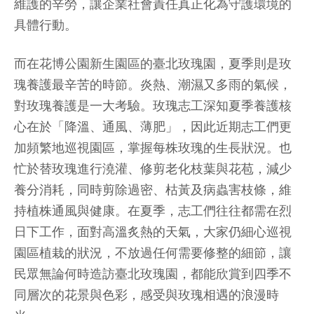
維護的辛勞，讓企業社會責任真正化為守護環境的
具體行動。
而在花博公園新生園區的臺北玫瑰園，夏季則是玫
瑰養護最辛苦的時節。炎熱、潮濕又多雨的氣候，
對玫瑰養護是一大考驗。玫瑰志工深知夏季養護核
心在於「降溫、通風、薄肥」，因此近期志工們更
加頻繁地巡視園區，掌握每株玫瑰的生長狀況。也
忙於替玫瑰進行澆灌、修剪老化枝葉與花苞，減少
養分消耗，同時剪除過密、枯黃及病蟲害枝條，維
持植株通風與健康。在夏季，志工們往往都需在烈
日下工作，面對高溫炙熱的天氣，大家仍細心巡視
園區植栽的狀況，不放過任何需要修整的細節，讓
民眾無論何時造訪臺北玫瑰園，都能欣賞到四季不
同層次的花景與色彩，感受與玫瑰相遇的浪漫時