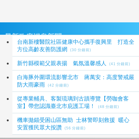
最新政府消息新聞
台南新樓醫院社區健康中心攜手復興里 打造全
方位高齡友善防護網
(30 分鐘前)
新竹縣模範父親表揚 氣氛溫馨感人
(41 分鐘前)
白海豚外圍環流影響北市 蔣萬安：高度警戒嚴
防大雨豪雨
(42 分鐘前)
從專業輔具、客製琉璃到古蹟導覽【勞咖會客
室】帶您認識臺北市庇護工場！
(48 分鐘前)
機車拋錨受困山區無助 士林警即刻救援 暖心
安置獲民眾大按讚
(56 分鐘前)