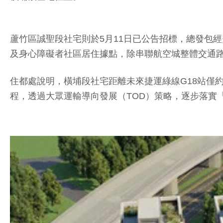
蘆竹區誠聖段社宅則於5月11日已公告招標，總發包經
及身心障礙者社區居住據點，除串聯航空城整體交通路網
住都處說明，橫埔段社宅距離未來捷運綠線G18站僅約
程，透過大眾運輸導向發展（TOD）策略，逐步落實