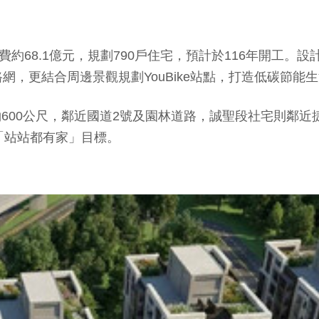
費約68.1億元，規劃790戶住宅，預計於116年開工
，更結合周邊景觀規劃YouBike站點，打造低碳節能
600公尺，鄰近國道2號及園林道路，誠聖段社宅則鄰近捷
「站站都有家」目標。