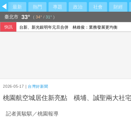
最新
熱門
專題
政治
社會
財經
33°
臺北市
(
34°
/
31°
)
快訊
AI晶片競賽白熱化 超微收購加拿大新創公司
駭客冒充IT單位電話行騙 美數十家金融機構成目標
王凱猝逝掀起睡眠健康高度關注！醫籲：最危險的不是熬夜，
台新、新光銀明年元旦合併 林維俊：業務發展更均衡
2026-05-17 |
台灣好新聞
桃園航空城居住新亮點 橫埔、誠聖兩大社宅啟
記者黃駿騏／桃園報導