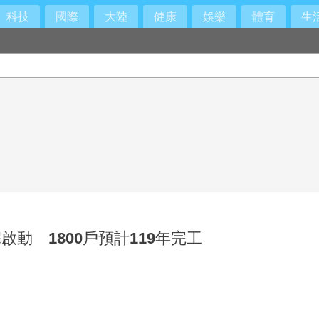
科技
國際
大陸
健康
娛樂
體育
生
而是「這個」錯覺
動 1800戶預計119年完工