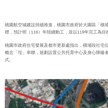
桃園航空城建設持續推進，桃園市政府於大園區「橫埔
標，預計明（116）年陸續動工，並以119年完工為
桃園市政府住宅發展及都市更新處指出，橫埔段社宅位於
概念「埕」串聯，規劃設置公共托育中心及身心障礙
式。