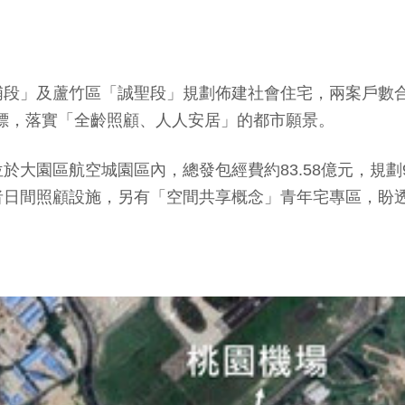
段」及蘆竹區「誠聖段」規劃佈建社會住宅，兩案戶數合
目標，落實「全齡照顧、人人安居」的都市願景。
大園區航空城園區內，總發包經費約83.58億元，規劃9
者日間照顧設施，另有「空間共享概念」青年宅專區，盼