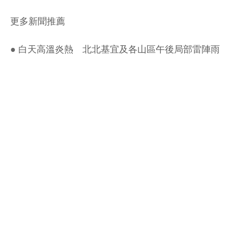
更多新聞推薦
●
白天高溫炎熱 北北基宜及各山區午後局部雷陣雨