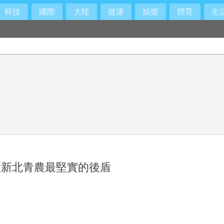
科技
國際
大陸
健康
娛樂
體育
生
做新北青農最堅實的後盾