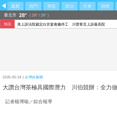
最新
熱門
專題
政治
社會
財經
28°
臺北市
(
29°
/
28°
)
快訊
美上訴法院裁定白宮宴會廳停工 川普誓言上訴最高院
2026-05-19 |
台灣好新聞
大讚台灣茶極具國際潛力 川伯競辦：全力
記者楊博喻／綜合報導