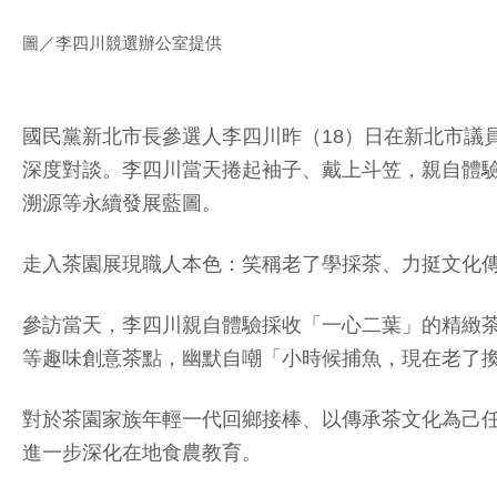
圖／李四川競選辦公室提供
國民黨新北市長參選人李四川昨（18）日在新北市議
深度對談。李四川當天捲起袖子、戴上斗笠，親自體
溯源等永續發展藍圖。
走入茶園展現職人本色：笑稱老了學採茶、力挺文化
參訪當天，李四川親自體驗採收「一心二葉」的精緻
等趣味創意茶點，幽默自嘲「小時候捕魚，現在老了
對於茶園家族年輕一代回鄉接棒、以傳承茶文化為己
進一步深化在地食農教育。