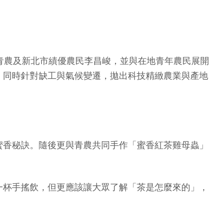
青農及新北市績優農民李昌峻，並與在地青年農民展開
，同時針對缺工與氣候變遷，拋出科技精緻農業與產地
蜜香秘訣。隨後更與青農共同手作「蜜香紅茶雞母蟲」
一杯手搖飲，但更應該讓大眾了解「茶是怎麼來的」，