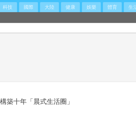
科技
國際
大陸
健康
娛樂
體育
生
 構築十年「晨式生活圈」