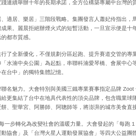
實踐連續舉辦十年的長期承諾，全方位構築專屬中台灣的
居、適居、樂居」三階段戰略。集團發言人蕭妃伶指出，
體成果。麗晨拒絕辦煙火式的短暫活動，一旦宣示便是十
活的都市質感。
行了全新優化，不僅規劃分區起跑、提升賽道交管的專業流
肺「水湳中央公園」為起點，串聯科湳愛琴橋、會展中心
身在台中」的獨特集體記憶。
聯名魅力。大會特別與美國三鐵專業賽事指定品牌 Zoot
給更集結了台中在地具代表性的頂尖品牌，包含職業球隊
蛋餅、聖華宮、阿勝師、阿聰師等，將澎湃的城市美食直
者的每一步轉化為改變社會的溫暖力量。大會發起的「每跑 1
運動協會」及「台灣火星人運動發展協會」等四大公益團