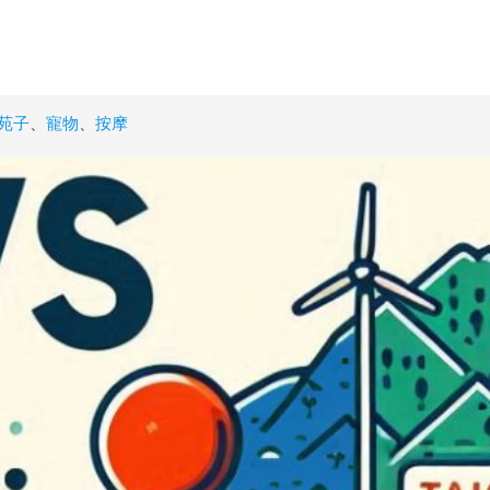
苑子
、
寵物
、
按摩