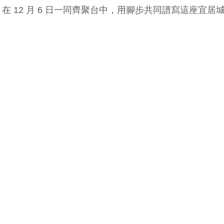
 12 月 6 日一同齊聚台中，用腳步共同譜寫這座宜居