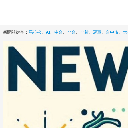
新聞關鍵字：
馬拉松
、
AI
、
中台
、
全台
、
全新
、
冠軍
、
台中市
、
大