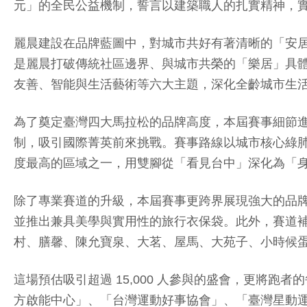
元」的全民公益機制，誓言以建築職人的扎實精神，
麗晨建設在品牌藍圖中，對城市共好有著清晰的「安
是麗晨打破傳統社區邊界、與城市共榮的「樂居」具
友善、智能與生活藝術等六大主題，深化全齡城市生
為了奠定臺灣四大馬拉松的品牌高度，本屆賽事細節進
制，吸引國際菁英前來挑戰。賽事路線以城市核心綠
度最高的區域之一，用雙腳從「看見台中」深化為「
除了專業賽道的升級，本屆賽事更跨界展現強大的品牌
並推出兼具美學與實用性的旅行衣保袋。此外，賽道補
村、膳馨、陳允寶泉、大茗、屋馬、大苑子、小時候
這場預估吸引超過 15,000 人參與的盛會，更將跑
方啟能中心」、「台灣運動好事協會」、「臺灣星動