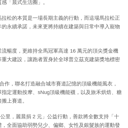
質感「晨式生活圈」。
馬拉松的本質是一場長期主義的行動，而這場馬拉松正
年的永續承諾，未來更將持續在建築與日常中導入寵物
暢度，更維持全馬冠軍高達 16 萬元的頂尖獎金機
等重大建設，讓跑者置身於全球普立茲克建築獎地標密
 合作，聯名打造融合城市賽道記憶的頂級機能風衣，
指定運動按摩、sNug頂級機能襪，以及旅禾烘焙、糖
接搬上賽道。
 公里，麗晨捐 2 元」公益行動，善款將全數支持「十
體，全面協助弱勢兒少、偏鄉、女性及銀髮族的運動發