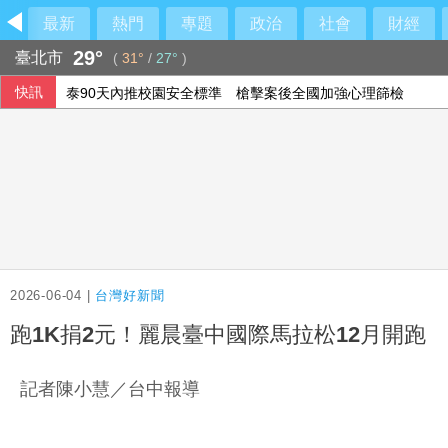
最新
熱門
專題
政治
社會
財經
29°
臺北市
(
31°
/
27°
)
快訊
泰90天內推校園安全標準 槍擊案後全國加強心理篩檢
許富凱父親節登小巨蛋 「我的心肝寶貝」思念爸爸
休達危機凸顯邊境脆弱 智庫學者籲建立歐盟統一方案
5登山客2025年雪崩失蹤 尼泊爾救難隊尋獲遺體
2026-06-04 |
台灣好新聞
跑1K捐2元！麗晨臺中國際馬拉松12月開跑
記者陳小慧／台中報導