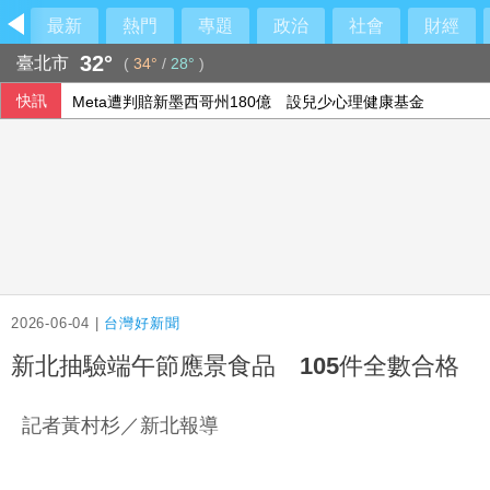
最新
熱門
專題
政治
社會
財經
32°
臺北市
(
34°
/
28°
)
快訊
慈濟買BNT被詐10億！國民黨不認翻車怒回嗆
綠要求為詆毀防疫團隊道歉 藍批轉移食安破洞焦點
美台僑社團挺徐佳青勤政出訪 譴責民眾黨混淆視聽
Meta遭判賠新墨西哥州180億 設兒少心理健康基金
2026-06-04 |
台灣好新聞
新北抽驗端午節應景食品 105件全數合格
記者黃村杉／新北報導