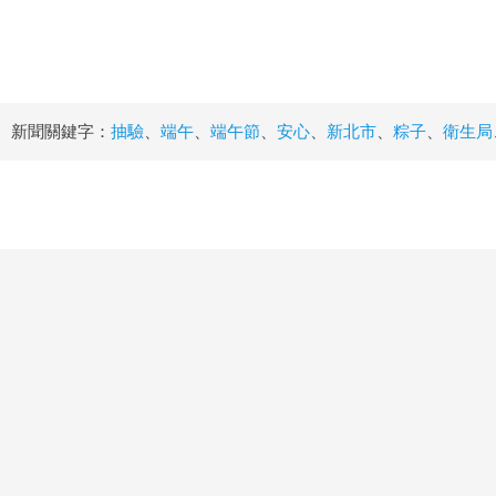
新聞關鍵字：
抽驗
、
端午
、
端午節
、
安心
、
新北市
、
粽子
、
衛生局