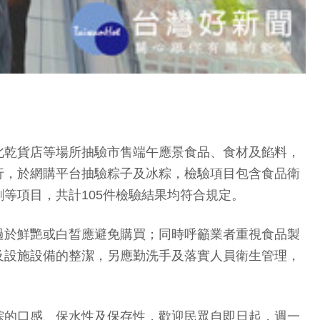
北乾貨店等場所抽驗市售端午應景食品、食材及餡料，
行，於網購平台抽驗粽子及冰粽，檢驗項目包含食品衛
等項目，共計105件檢驗結果均符合規定。
過於鮮艷或白皙應避免購買；同時呼籲業者重視食品製
及設施設備的整潔，另應勤洗手及落實人員衛生管理，
粽的口感、保水性及保存性，歡迎民眾自即日起，週一