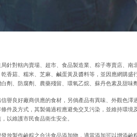
生局針對轄內賣場、超市、食品製造業、粽子專賣店、南
、乾香菇、糯米、芝麻、鹹蛋黃及醬料等，並因應網購盛
白劑、防腐劑、農藥殘留、環氧乙烷、蘇丹色素及甜味劑
購信譽良好廠商供應的食材，另倘產品有異味、外觀色澤
存條件及方式，其製備過程應避免交叉污染，並維持環境
核，以維護市民食品衛生安全。
費發放製作鹼粽之合法食品添加物，適當添加可以增添鹼