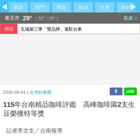
最新
熱門
專題
政治
社會
財經
29°
臺北市
氣象
(
32°
/
28°
)
快訊
瓦城第三季「雙品牌」進駐台東
美升息預期降溫 新台幣量縮升值收32.231元
【內幕】竹北市長「藍白合大限」將至 國民黨已作好「三腳
慈濟10億騙局超驚人對話！律師：貧窮限想像
2026-06-04 |
台灣好新聞
115年台南精品咖啡評鑑 高峰咖啡園2支生
豆榮獲特等獎
記者李文生／台南報導