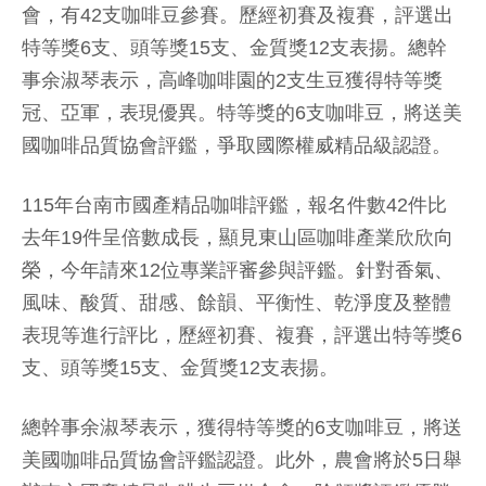
會，有42支咖啡豆參賽。歷經初賽及複賽，評選出
特等獎6支、頭等獎15支、金質獎12支表揚。總幹
事余淑琴表示，高峰咖啡園的2支生豆獲得特等獎
冠、亞軍，表現優異。特等獎的6支咖啡豆，將送美
國咖啡品質協會評鑑，爭取國際權威精品級認證。
115年台南市國產精品咖啡評鑑，報名件數42件比
去年19件呈倍數成長，顯見東山區咖啡產業欣欣向
榮，今年請來12位專業評審參與評鑑。針對香氣、
風味、酸質、甜感、餘韻、平衡性、乾淨度及整體
表現等進行評比，歷經初賽、複賽，評選出特等獎6
支、頭等獎15支、金質獎12支表揚。
總幹事余淑琴表示，獲得特等獎的6支咖啡豆，將送
美國咖啡品質協會評鑑認證。此外，農會將於5日舉