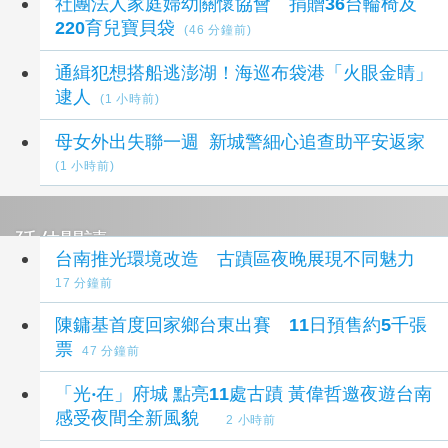
社團法人家庭婦幼關懷協會 捐贈36台輪椅及
220育兒寶貝袋
(46 分鐘前)
通緝犯想搭船逃澎湖！海巡布袋港「火眼金睛」
逮人
(1 小時前)
母女外出失聯一週 新城警細心追查助平安返家
(1 小時前)
延伸閱讀
台南推光環境改造 古蹟區夜晚展現不同魅力
17 分鐘前
陳鏞基首度回家鄉台東出賽 11日預售約5千張
票
47 分鐘前
「光‧在」府城 點亮11處古蹟 黃偉哲邀夜遊台南
感受夜間全新風貌
2 小時前