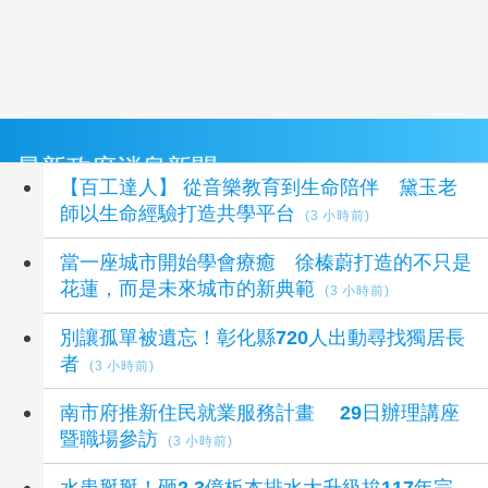
最新政府消息新聞
【百工達人】 從音樂教育到生命陪伴 黛玉老
師以生命經驗打造共學平台
(3 小時前)
當一座城市開始學會療癒 徐榛蔚打造的不只是
花蓮，而是未來城市的新典範
(3 小時前)
別讓孤單被遺忘！彰化縣720人出動尋找獨居長
者
(3 小時前)
南市府推新住民就業服務計畫 29日辦理講座
暨職場參訪
(3 小時前)
水患掰掰！砸2.3億板本排水大升級拚117年完