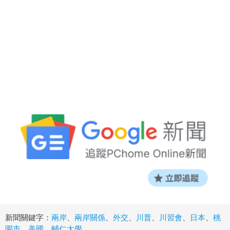
新聞關鍵字：
兩岸
、
兩岸關係
、
外交
、
川普
、
川習會
、
日本
、
桃
園市
、
美國
、
輔仁大學