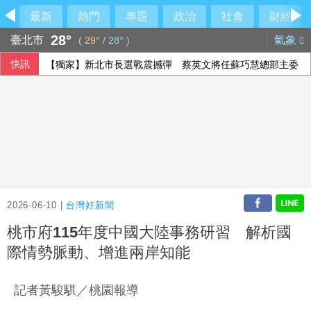
最新
熱門
專題
政治
社會
財經
28°
臺北市
氣象
(
29°
/
28°
)
快訊
【獨家】新北市長選戰震撼彈 蔡英文將任蘇巧慧總部主委
2026-06-10 |
台灣好新聞
桃市府115年度中國大陸事務研習 解析國
際情勢脈動、增進兩岸知能
記者黃駿騏／桃園報導