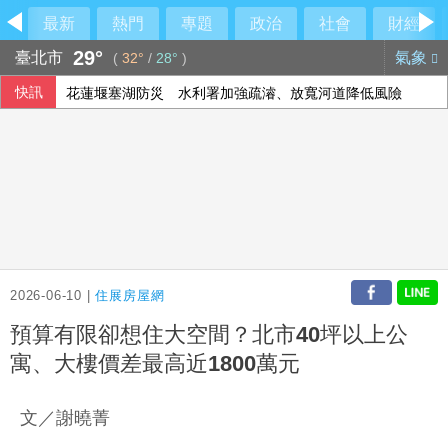
最新
熱門
專題
政治
社會
財經
29°
臺北市
氣象
(
32°
/
28°
)
花蓮堰塞湖防災 水利署加強疏濬、放寬河道降低風險
快訊
3C新品、暑假需求挹注 電商雙雄7月營收齊成長
印尼國慶將屆 伊斯蘭教士警告慶祝活動男性勿穿女裝
顧立雄視導衛戍指揮部指揮所 指完整作戰圖像重要性
2026-06-10 |
住展房屋網
預算有限卻想住大空間？北市40坪以上公
寓、大樓價差最高近1800萬元
文／謝曉菁