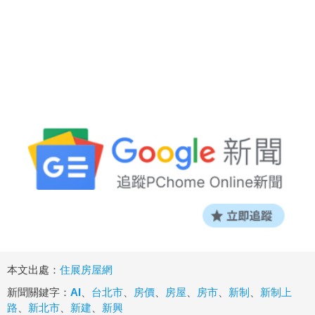
本文出處：
住展房屋網
新聞關鍵字：
AI
、
台北市
、
房價
、
房屋
、
房市
、
新制
、
新制上
路
、
新北市
、
新建
、
新興