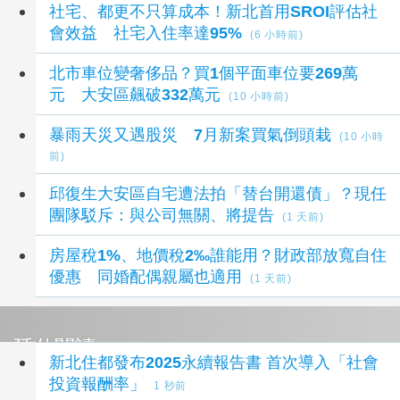
社宅、都更不只算成本！新北首用SROI評估社
會效益 社宅入住率達95%
(6 小時前)
北市車位變奢侈品？買1個平面車位要269萬
元 大安區飆破332萬元
(10 小時前)
暴雨天災又遇股災 7月新案買氣倒頭栽
(10 小時
前)
邱復生大安區自宅遭法拍「替台開還債」？現任
團隊駁斥：與公司無關、將提告
(1 天前)
房屋稅1%、地價稅2‰誰能用？財政部放寬自住
優惠 同婚配偶親屬也適用
(1 天前)
延伸閱讀
新北住都發布2025永續報告書 首次導入「社會
投資報酬率」
1 秒前