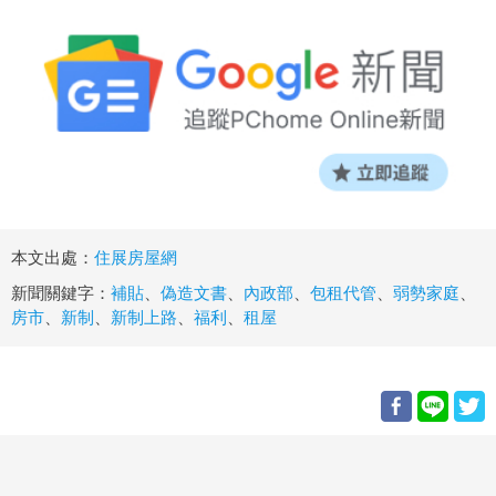
本文出處：
住展房屋網
新聞關鍵字：
補貼
、
偽造文書
、
內政部
、
包租代管
、
弱勢家庭
、
房市
、
新制
、
新制上路
、
福利
、
租屋