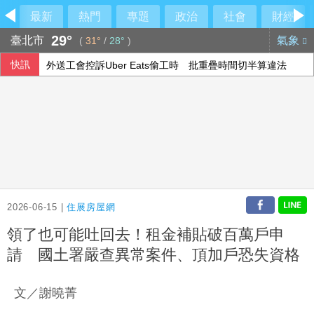
最新
熱門
專題
政治
社會
財經
29°
臺北市
氣象
(
31°
/
28°
)
快訊
外送工會控訴Uber Eats偷工時 批重疊時間切半算違法
外送專法上路2週 Uber Eats：低報酬者收入增逾18%
美國擬祭多晶矽關稅15% 台廠評估衝擊有限
強震侵襲後 日本熊本縣約2000處農業基礎設施受損
2026-06-15 |
住展房屋網
領了也可能吐回去！租金補貼破百萬戶申
請 國土署嚴查異常案件、頂加戶恐失資格
文／謝曉菁