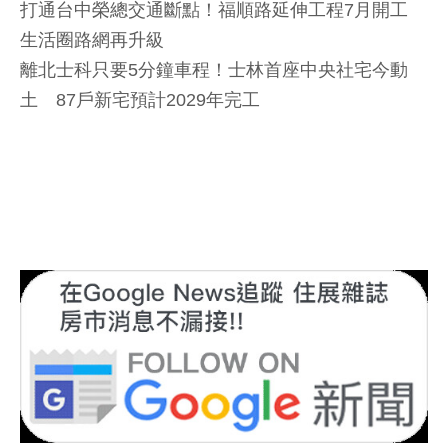
打通台中榮總交通斷點！福順路延伸工程7月開工
生活圈路網再升級
離北士科只要5分鐘車程！士林首座中央社宅今動
土 87戶新宅預計2029年完工