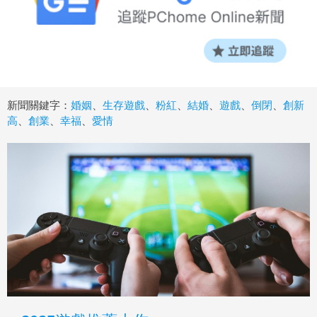
新聞關鍵字：
婚姻
、
生存遊戲
、
粉紅
、
結婚
、
遊戲
、
倒閉
、
創新
高
、
創業
、
幸福
、
愛情