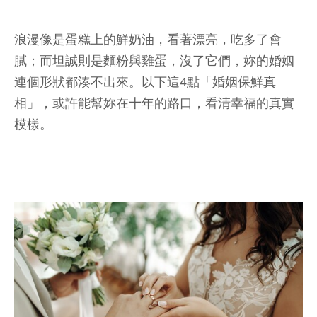
浪漫像是蛋糕上的鮮奶油，看著漂亮，吃多了會
膩；而坦誠則是麵粉與雞蛋，沒了它們，妳的婚姻
連個形狀都湊不出來。以下這4點「婚姻保鮮真
相」，或許能幫妳在十年的路口，看清幸福的真實
模樣。