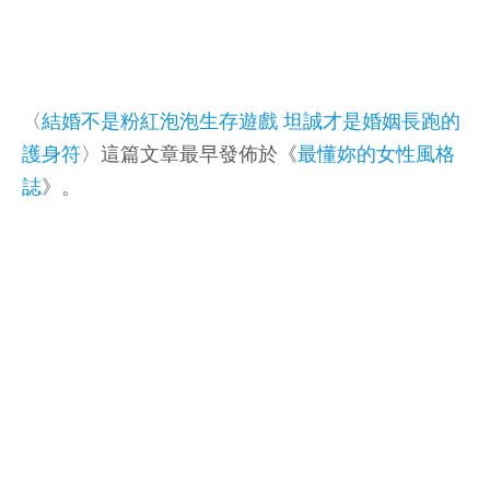
〈
結婚不是粉紅泡泡生存遊戲 坦誠才是婚姻長跑的
護身符
〉這篇文章最早發佈於《
最懂妳的女性風格
誌
》。