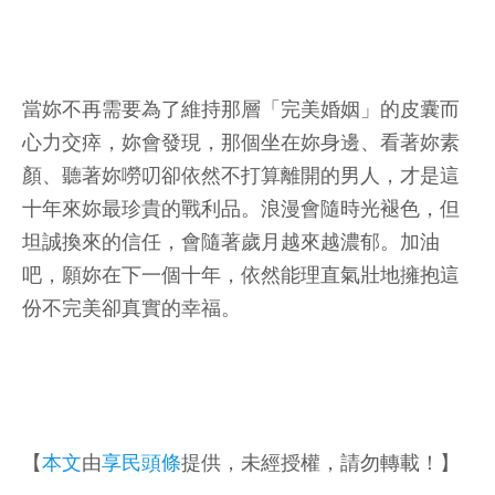
當妳不再需要為了維持那層「完美婚姻」的皮囊而
心力交瘁，妳會發現，那個坐在妳身邊、看著妳素
顏、聽著妳嘮叨卻依然不打算離開的男人，才是這
十年來妳最珍貴的戰利品。浪漫會隨時光褪色，但
坦誠換來的信任，會隨著歲月越來越濃郁。加油
吧，願妳在下一個十年，依然能理直氣壯地擁抱這
份不完美卻真實的幸福。
【
本文
由
享民頭條
提供，未經授權，請勿轉載！】