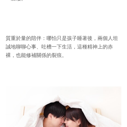
質重於量的陪伴：哪怕只是孩子睡著後，兩個人坦
誠地聊聊心事、吐槽一下生活，這種精神上的赤
裸，也能修補關係的裂痕。