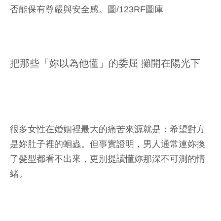
否能保有尊嚴與安全感。圖/123RF圖庫
把那些「妳以為他懂」的委屈 攤開在陽光下
很多女性在婚姻裡最大的痛苦來源就是：希望對方
是妳肚子裡的蛔蟲。但事實證明，男人通常連妳換
了髮型都看不出來，更別提讀懂妳那深不可測的情
緒。