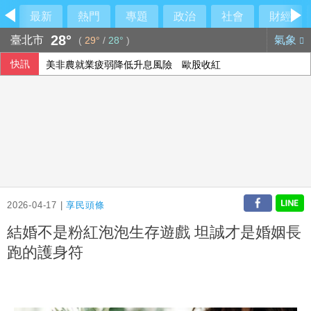
最新
熱門
專題
政治
社會
財經
28°
臺北市
氣象
(
29°
/
28°
)
快訊
美非農就業疲弱降低升息風險 歐股收紅
2026-04-17 |
享民頭條
結婚不是粉紅泡泡生存遊戲 坦誠才是婚姻長
跑的護身符