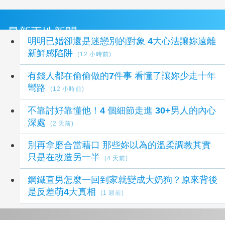
最新兩性新聞
明明已婚卻還是迷戀別的對象 4大心法讓妳遠離
新鮮感陷阱
(12 小時前)
有錢人都在偷偷做的7件事 看懂了讓妳少走十年
彎路
(12 小時前)
不靠討好靠懂他！4 個細節走進 30+男人的內心
深處
(2 天前)
別再拿磨合當藉口 那些妳以為的溫柔調教其實
只是在改造另一半
(4 天前)
鋼鐵直男怎麼一回到家就變成大奶狗？原來背後
是反差萌4大真相
(1 週前)