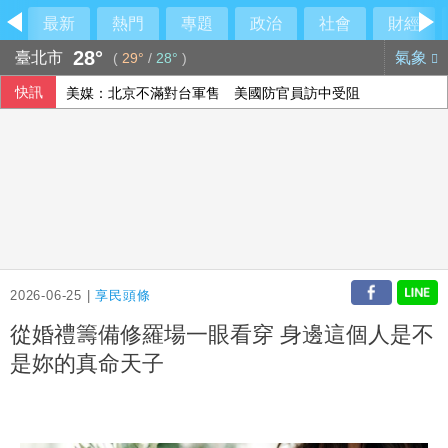
最新
熱門
專題
政治
社會
財經
28°
臺北市
氣象
(
29°
/
28°
)
快訊
美媒：北京不滿對台軍售 美國防官員訪中受阻
伊朗擬禁美以船隻過海峽 國際油價大漲逾3美元
美公布就業報告前夕 美股多收黑
2026-06-25 |
享民頭條
從婚禮籌備修羅場一眼看穿 身邊這個人是不
是妳的真命天子