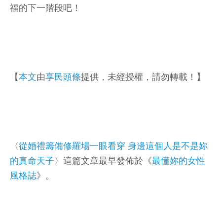
福的下一階段吧！
【
本文
由
享民頭條
提供，未經授權，請勿轉載！】
〈
從婚禮籌備修羅場一眼看穿 身邊這個人是不是妳
的真命天子
〉這篇文章最早發佈於《
最懂妳的女性
風格誌
》。