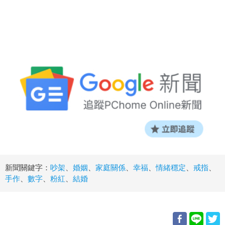
新聞關鍵字：
吵架
、
婚姻
、
家庭關係
、
幸福
、
情緒穩定
、
戒指
、
手作
、
數字
、
粉紅
、
結婚