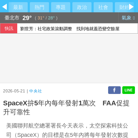
最新
熱門
專題
政治
社會
財經
29°
臺北市
氣象
(
31°
/
28°
)
快訊
劉世芳：社宅政策滾動調整 找到地就蓋恐變空餘屋
中磊前7月營收創同期新高 年增逾5成
聲稱防範網安隱患 北京對美企帕羅奧圖產品進行審查
獅隊屢遭完封 陳傑憲：林安可這種天才也願改變
2026-05-21 |
中央社
SpaceX拚5年內每年發射1萬次 FAA促提
升可靠性
美國聯邦航空總署署長今天表示，太空探索科技公
司（SpaceX）的目標是在5年內將每年發射次數提