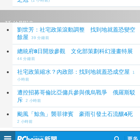
(2 小時前)
延伸閱讀
劉世芳：社宅政策滾動調整 找到地就蓋恐變空
餘屋
39 分鐘前
總統府8日開放參觀 文化部策劃科幻漫畫特展
44 分鐘前
社宅政策縮水？內政部：找到地就蓋恐成空屋
1
小時前
遭控招募哥倫比亞傭兵參與俄烏戰爭 俄羅斯駁
斥
2 小時前
颱風「鯨魚」襲菲律賓 豪雨引發土石流釀4死
2 小時前