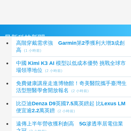
最新科技新聞
高階穿戴需求強 Garmin第2季獲利大增3成創
高
(1 小時前)
中國 Kimi K3 AI 模型以低成本優勢 挑戰全球市
場領導地位
(2 小時前)
免費健康講座走進博物館！奇美醫院攜手臺灣生
活型態醫學會開放報名
(2 小時前)
比亞迪Denza D9英國7.5萬英鎊起 比Lexus LM
便宜逾2.2萬英鎊
(2 小時前)
遠傳上半年營收獲利創高 5G滲透率居電信業
之冠