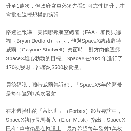
升至1萬次，但政府官員必須先看到可靠性提升，才
會批准這種規模的擴張。
路透社報導，美國聯邦航空總署（FAA）署長貝德
福（Bryan Bedford）表示，他與SpaceX總裁蕭特
威爾（Gwynne Shotwell）會面時，對方向他透露
SpaceX雄心勃勃的目標。SpaceX在2025年進行了
170次發射，部署約2500枚衛星。
貝德福說，蕭特威爾告訴他，「SpaceX5年的願景
是每年達到1萬次發射」。
在本週播出的「富比世」（Forbes）影片專訪中，
SpaceX執行長馬斯克（Elon Musk）指出，SpaceX
已有1萬枚衛星在軌道上，最終希望每年發射1萬枚