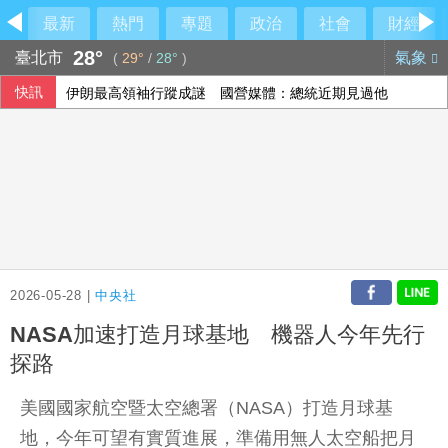
最新
熱門
專題
政治
社會
財經
28°
臺北市
氣象
(
29°
/
28°
)
快訊
伊朗最高領袖行蹤成謎 國營媒體：總統近期見過他
印尼破獲1.3噸K他命走私市價37億元 遭扣留船員含台籍
傳土耳其限制商船入黑海 官員：船舶通行依然順暢
以總理拒絕美15點加薩計畫 稱哈瑪斯徹底繳械才撤軍
2026-05-28 |
中央社
NASA加速打造月球基地 機器人今年先行
探路
美國國家航空暨太空總署（NASA）打造月球基
地，今年可望有實質進展，準備用無人太空船把月