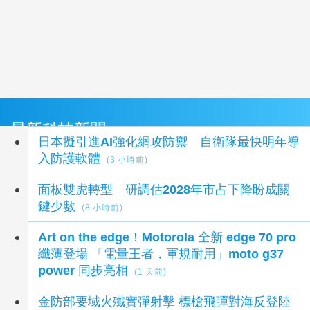
最新科技新聞
日本擬引進AI強化網攻防禦 自衛隊最快明年導
入防護軟體
(3 小時前)
面板雙虎轉型 研調估2028年市占下降盼成關
鍵少數
(8 小時前)
Art on the edge！Motorola 全新 edge 70 pro
纖薄登場 「電量王者，軍規耐用」moto g37
power 同步亮相
(1 天前)
金防部要域火殲實彈射擊 標槍飛彈對海反登陸