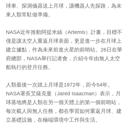
球車、探測儀器送上月球，讓機器人先探路，為未
來人類常駐做準備。
NASA近年推動阿提米絲（Artemis）計畫，目標不
僅是讓太空人重返月球表面，更是進一步在月球上
建立據點，作為未來前進火星的前哨站。26日在華
府總部，NASA舉行記者會，介紹今年由無人太空
船執行的登月任務。
人類最後一次踏上月球是1972年，距今54年。
NASA署長艾薩克曼（Jared Isaacman）表示，月
球基地將是人類在另一個天體上的第一個前哨站，
每次載人與無人任務，都在學習如何重返月球、建
立基礎設施，在極端環境中工作與生活。