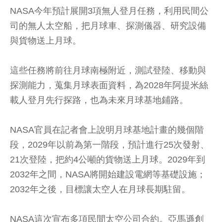
NASA今年預計展開3項無人登月任務，利用民間公
司的無人太空船，把月球車、探測儀器、研究設備
與貨物送上月球。
這些任務將前往月球南極附近，測試登陸、移動與
探測能力，蒐集月球表面資料，為2028年阿提米絲
載人登月先行探路，也為未來月球基地鋪路。
NASA官員在記者會上說明月球基地計畫的幾個階
段，2029年以前為第一階段，預計進行25次發射、
21次登陸，把約4公噸的貨物送上月球。2029年到
2032年之間，NASA將開始建設電網等基礎設施；
2032年之後，目標讓太空人在月球長期駐留。
NASA這次宣布多項民間太空公司合約。亞馬遜創