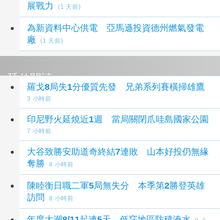
展戰力
(1 天前)
為新資料中心供電 亞馬遜投資德州燃氣發電
廠
(1 天前)
延伸閱讀
羅戈8局失1分優質先發 兄弟系列賽橫掃雄鷹
3 小時前
印尼野火延燒近1週 當局關閉爪哇島國家公園
7 小時前
大谷致勝安助道奇終結7連敗 山本好投仍無緣
奪勝
8 小時前
陳睦衡日職二軍5局無失分 本季第2勝登英雄
訪問
8 小時前
年度大潮8/11起連5天 低窪地區防積淹水