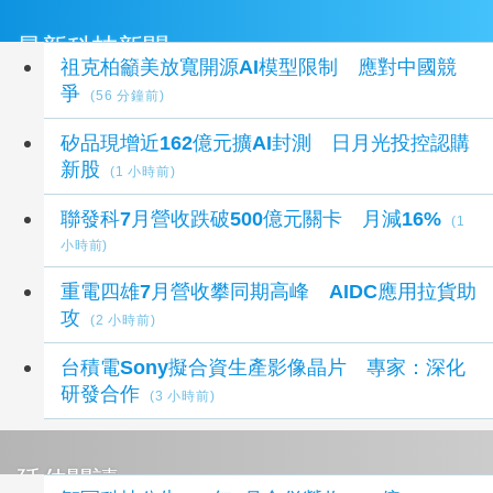
最新科技新聞
祖克柏籲美放寬開源AI模型限制 應對中國競
爭
(56 分鐘前)
矽品現增近162億元擴AI封測 日月光投控認購
新股
(1 小時前)
聯發科7月營收跌破500億元關卡 月減16%
(1
小時前)
重電四雄7月營收攀同期高峰 AIDC應用拉貨助
攻
(2 小時前)
台積電Sony擬合資生產影像晶片 專家：深化
研發合作
(3 小時前)
延伸閱讀