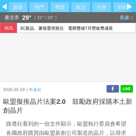
最新
熱門
專題
政治
社會
財經
29°
臺北市
氣象
(
32°
/
28°
)
快訊
3C新品、暑假需求挹注 電商雙雄7月營收齊成長
城鎮韌性演習降速 LINE Pay交易數略減、街口支付無異常
高溫旺季助攻 統一企業、超商雙雄7月營收齊創高
消防署盤點水電費與廳舍改善 強化職場空間
2026-05-29 |
中央社
歐盟擬推晶片法案2.0 鼓勵政府採購本土新
創晶片
路透社看到的一份文件顯示，歐盟執行委員會希望
各國政府購買由歐盟新創公司製造的晶片，以尋求