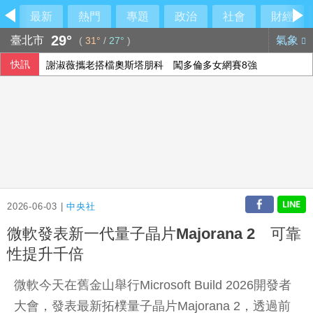
最新
熱門
專題
政治
社會
財經
29°
臺北市
氣象
(
31°
/
27°
)
快訊
謝淑薇攜老搭檔奧斯塔朋科 闖多倫多女網賽8強
退休醫駁擋疫苗 蔣萬安嗆：政府刁難是事實
白海豚將登陸中國 福建浙江上海共撤離約21萬人
颱風白海豚環流釀強陣風驟雨 新北92起災情
2026-06-03 |
中央社
微軟發表新一代量子晶片Majorana 2 可靠
性提升千倍
微軟今天在舊金山舉行Microsoft Build 2026開發者
大會，發表最新拓樸量子晶片Majorana 2，透過前