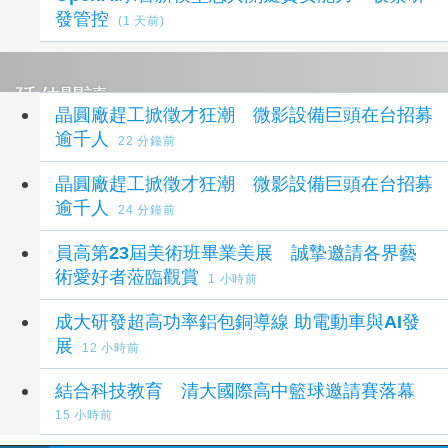
發管控
(1 天前)
延伸閱讀
晶圓廠趕工掀徵才狂潮 微影設備巨頭在台招募
逾千人
22 分鐘前
晶圓廠趕工掀徵才狂潮 微影設備巨頭在台招募
逾千人
24 分鐘前
員高第23屆美術班畢業美展 誠摯邀請各界藝
術愛好者蒞臨觀賞
1 小時前
成大研發超高功率鋁包銅導線 助電動車與AI發
展
12 小時前
結合科技教育 清大國際高中籃球邀請賽落幕
15 小時前