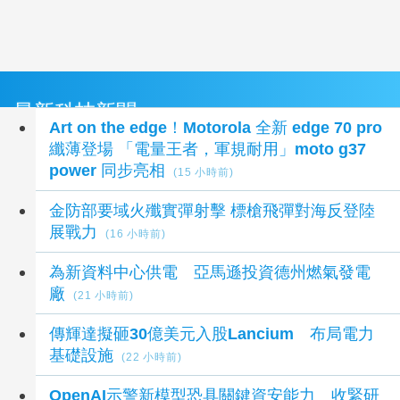
最新科技新聞
Art on the edge！Motorola 全新 edge 70 pro
纖薄登場 「電量王者，軍規耐用」moto g37
power 同步亮相
(15 小時前)
金防部要域火殲實彈射擊 標槍飛彈對海反登陸
展戰力
(16 小時前)
為新資料中心供電 亞馬遜投資德州燃氣發電
廠
(21 小時前)
傳輝達擬砸30億美元入股Lancium 布局電力
基礎設施
(22 小時前)
OpenAI示警新模型恐具關鍵資安能力 收緊研