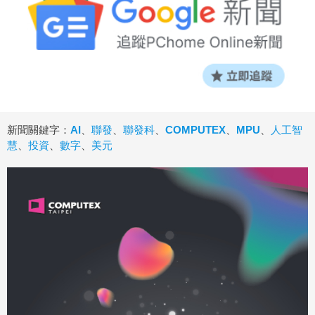
新聞關鍵字：
AI
、
聯發
、
聯發科
、
COMPUTEX
、
MPU
、
人工智
慧
、
投資
、
數字
、
美元