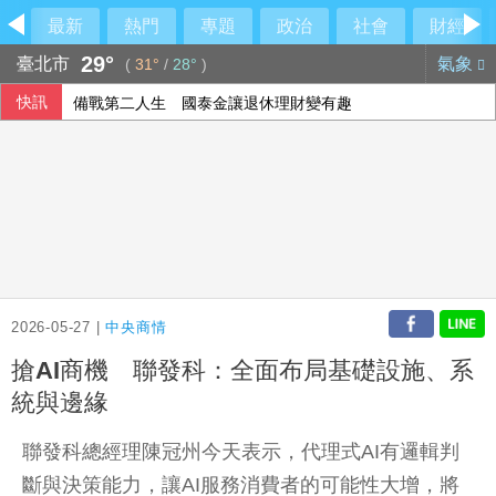
最新
熱門
專題
政治
社會
財經
29°
臺北市
氣象
(
31°
/
28°
)
快訊
備戰第二人生 國泰金讓退休理財變有趣
泰國槍擊案致8死 包括學校2名教師3名職員
泰少年槍擊案震驚社會 學者：多重因素交織極端暴力
越南家扶串聯台越青年 攜手在地醫療守護兒童健康
2026-05-27 |
中央商情
搶AI商機 聯發科：全面布局基礎設施、系
統與邊緣
聯發科總經理陳冠州今天表示，代理式AI有邏輯判
斷與決策能力，讓AI服務消費者的可能性大增，將