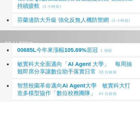
持續疲軟
(3 小時前)
芬蘭邊防大升級 強化反無人機防禦網
(3 小時前)
延伸閱讀
00685L今年來漲幅105.69%居冠
1 秒前
敏實科大全面邁向「AI Agent 大學」 每周抽
籤即席分享讓數位助手落實日常
38 分鐘前
智慧校園革命邁向AI Agent大學 敏實科大打
造多模型協作「數位校務團隊」
44 分鐘前
每周抽籤展示AI神隊友！ 敏實科大全面邁向AI
Agent大學新里程
50 分鐘前
林佳龍午宴美智庫訪團 強調台灣是不可或缺夥
伴
1 小時前