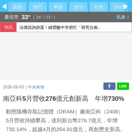
最新
熱門
專題
政治
社會
財經
33°
臺北市
氣象
(
34°
/
31°
)
快訊
法律諮詢掛蛋！綠營酸中市府忙「研究台南」
文曄上半年每股盈餘13元創歷史新高 賺贏2025年全年
台糖驗出致癌油竟未通報！藍委揭董事名單
緬甸總統敏昂萊正式訪問泰國 民團批勿替軍政府背書
2026-06-03 |
中央商情
南亞科5月營收276億元創新高 年增730%
動態隨機存取記憶體（DRAM）廠南亞科（2408）
5月營收持續攀高，達到新台幣276.7億元，年增
730.14%，超越4月的254.91億元，再創歷史新高。