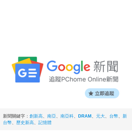
新聞關鍵字：
創新高
、
南亞
、
南亞科
、
DRAM
、
元大
、
台幣
、
新
台幣
、
歷史新高
、
記憶體