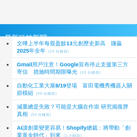
最新科技新聞
文曄上半年每股盈餘13元創歷史新高 賺贏
2025年全年
(24 分鐘前)
Gmail用戶注意！Google宣布停止支援第三方
寄信 措施時間期限曝光
(43 分鐘前)
自動化工業大展8/19登場 富田電機秀機器人關
節模組
(49 分鐘前)
減重總是失敗？可能是大腦在作祟 研究揭復胖
真相
(54 分鐘前)
AI讓創業變更容易！Shopify總裁：將帶動「創
業黃金時代」到來
(1 小時前)