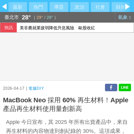
最新
熱門
專題
政治
社會
財經
28°
臺北市
氣象
(
29°
/
28°
)
快訊
美非農就業疲弱降低升息風險 歐股收紅
2026-04-17 |
電腦DIY
MacBook Neo 採用 60% 再生材料！Apple
產品再生材料使用量創新高
Apple 今日宣布，其 2025 年所有出貨產品中，來自
再生材料的內容物達到創紀錄的 30%。這項成果，