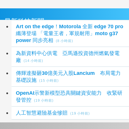
最新科技新聞
Art on the edge！Motorola 全新 edge 70 pro
纖薄登場 「電量王者，軍規耐用」moto g37
power 同步亮相
(8 小時前)
為新資料中心供電 亞馬遜投資德州燃氣發電
廠
(14 小時前)
傳輝達擬砸30億美元入股Lancium 布局電力
基礎設施
(15 小時前)
OpenAI示警新模型恐具關鍵資安能力 收緊研
發管控
(19 小時前)
人工智慧避險基金慘賠
(19 小時前)