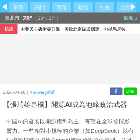
最新
熱門
專題
政治
社會
財經
28°
臺北市
氣象
(
29°
/
27°
)
快訊
中菲民主礁衝突升溫 美批北京破壞穩定、力挺馬尼拉
2026-04-20 |
Knowing新聞
【張瑞雄專欄】開源AI成為地緣政治武器
中國AI的發展以開源模型為主，寄望在全球發揮影
響力。一些相對小規模的企業（如DeepSeek）以有