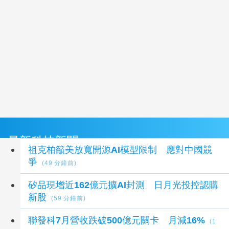
最新科技新聞
祖克柏籲美放寬開源AI模型限制 應對中國競
爭
(49 分鐘前)
矽品現增近162億元擴AI封測 日月光投控認購
新股
(59 分鐘前)
聯發科7月營收跌破500億元關卡 月減16%
(1