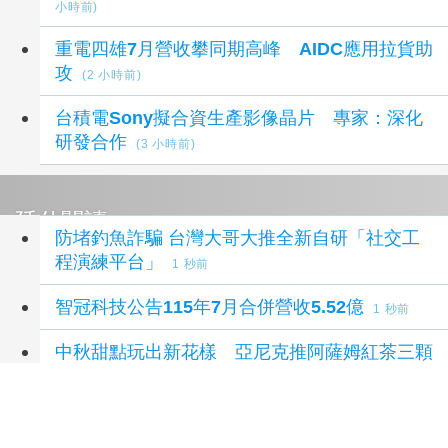
小時前)
重電四雄7月營收攀同期高峰 AIDC應用拉貨助
攻
(2 小時前)
台積電Sony擬合資生產影像晶片 專家：深化
研發合作
(3 小時前)
延伸閱讀
防堵釣魚詐騙 台灣大哥大推全新自研「社交工
程演練平台」
1 秒前
智冠科技公告115年7月合併營收5.52億
1 秒前
中秋甜點玩出新花樣 亞尼克推阿薩姆紅茶三顆
布丁生乳捲
1 秒前
東新校園蛻變 斥資8.6億元 綜合活動中心今動
土
1 秒前