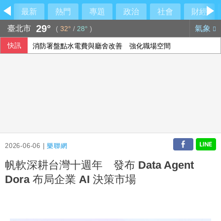
最新
熱門
專題
政治
社會
財經
29°
臺北市
氣象
(
32°
/
28°
)
快訊
消防署盤點水電費與廳舍改善 強化職場空間
印尼國慶將屆 伊斯蘭教士警告慶祝活動男性勿穿女裝
柯震東笑喊鎖喉合照要課金 邱士縉比愛心喊彆扭
國票金副董年薪2千萬惹議 大股東第一銀行說話了
2026-06-06 |
樂聯網
帆軟深耕台灣十週年 發布 Data Agent
Dora 布局企業 AI 決策市場