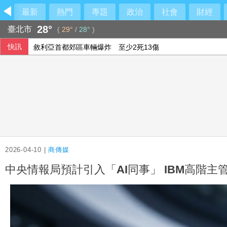
最新
熱門
專題
政治
社會
財經
28°
臺北市
(
29°
/
28°
)
快訊
敘利亞首都郊區車輛爆炸 至少2死13傷
新鮮人辦數位帳戶轉大人 拿行李箱拖輪包新戶禮
央行穩匯影響外匯存底 7月又降破6000億美元
美制裁古巴武裝部隊首長及軍購網絡 駐中俄武官在列
2026-04-10 |
商傳媒
中央情報局預計引入「AI同事」 IBM高階