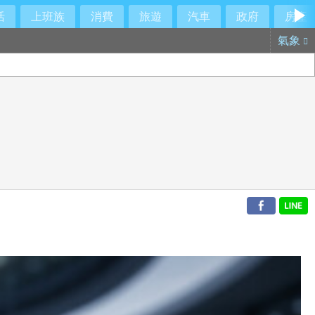
活
上班族
消費
旅遊
汽車
政府
房產
氣象