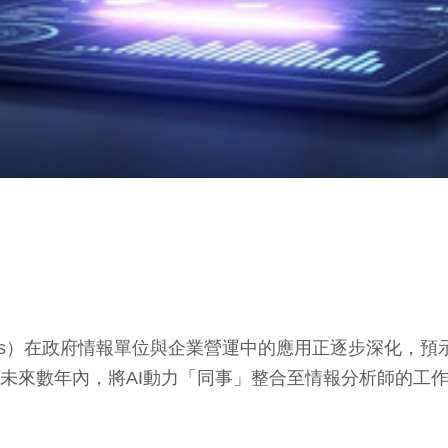
gents）在政府情報單位與企業營運中的應用正逐步深化
中情局計畫在未來數年內，將AI動力「同事」整合至情報分析師