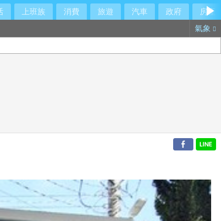
活
上班族
消費
旅遊
汽車
政府
房產
氣象