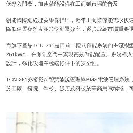
低導入門檻，加速儲能設備在工商業市場的普及。
朝能國際總經理黄肇偉指出，近年工商業儲能需求快
降低建置複雜度並加快部署效率，逐步成為市場重要
而旗下產品TCN-261是目前一體式儲能系統的主流機型，採
261kWh，在有限空間中實現高效儲能配置。系統導
設計，強化設備在極端條件下的安全性。
TCN-261亦搭載AI智慧能源管理與BMS電池管
於工廠、醫院、學校、飯店及科技業等高用電場域，