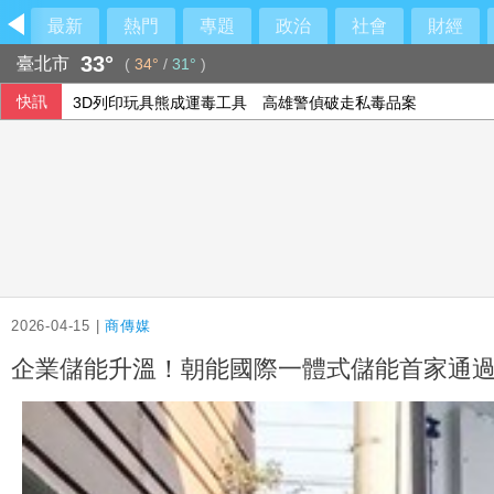
最新
熱門
專題
政治
社會
財經
33°
臺北市
(
34°
/
31°
)
快訊
3D列印玩具熊成運毒工具 高雄警偵破走私毒品案
東元關節模組切入四足機器狗 合作開發人形機器人
名醫掛「這大咖」布條遭獵巫！前員工發聲了
2026《六都電競》台北市決賽 8/8 線下開打 奧運金牌王齊
2026-04-15 |
商傳媒
企業儲能升溫！朝能國際一體式儲能首家通過國家