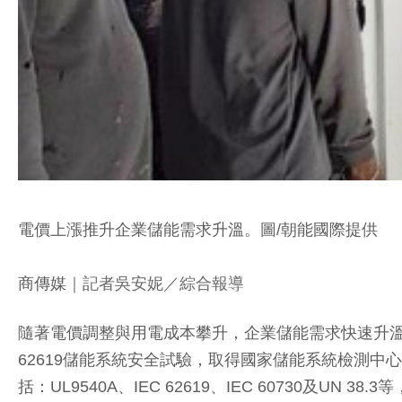
電價上漲推升企業儲能需求升溫。圖/朝能國際提供
商傳媒
｜記者吳安妮／綜合報導
隨著電價調整與用電成本攀升，企業儲能需求快速升溫。
62619儲能系統安全試驗，取得國家儲能系統檢測
括：UL9540A、IEC 62619、IEC 6073