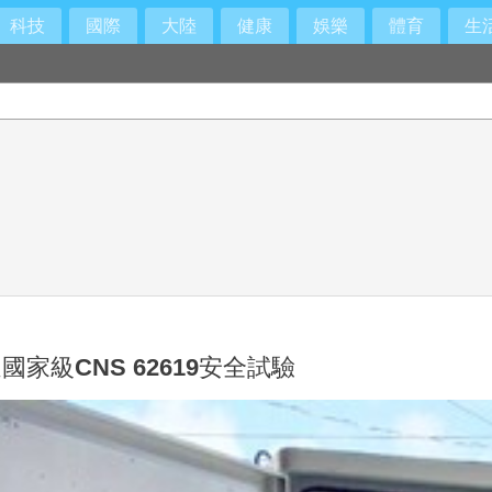
科技
國際
大陸
健康
娛樂
體育
生
麟、亞運銀牌Karsa齊聚台北同場競技
級CNS 62619安全試驗