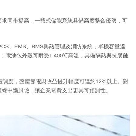
要求同步提高，一體式儲能系統具備高度整合優勢，可
er、PCS、EMS、BMS與熱管理及消防系統，單機容量達
；電池包外殼可耐受1,400℃高溫，具備隔熱與抗腐蝕
放電調度，整體節電與收益提升幅度可達約12%以上。對
產線中斷風險，讓企業電費支出更具可預測性。