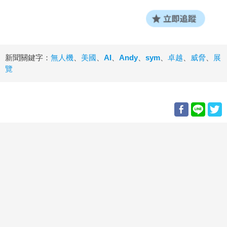
新聞關鍵字：
無人機
、
美國
、
AI
、
Andy
、
sym
、
卓越
、
威脅
、
展
覽