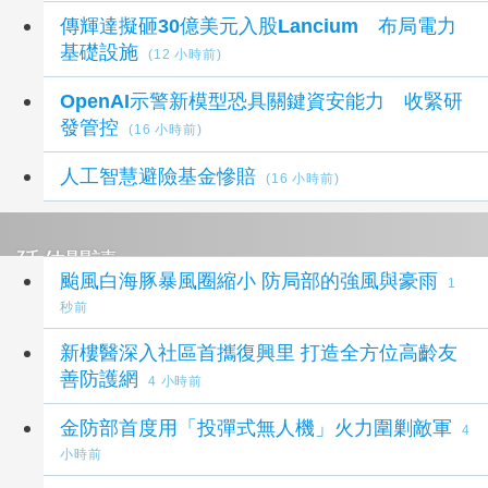
傳輝達擬砸30億美元入股Lancium 布局電力
基礎設施
(12 小時前)
OpenAI示警新模型恐具關鍵資安能力 收緊研
發管控
(16 小時前)
人工智慧避險基金慘賠
(16 小時前)
延伸閱讀
颱風白海豚暴風圈縮小 防局部的強風與豪雨
1
秒前
新樓醫深入社區首攜復興里 打造全方位高齡友
善防護網
4 小時前
金防部首度用「投彈式無人機」火力圍剿敵軍
4
小時前