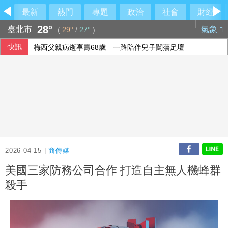
最新
熱門
專題
政治
社會
財經
28°
臺北市
氣象
(
29°
/
27°
)
快訊
梅西父親病逝享壽68歲 一路陪伴兒子闖蕩足壇
2026-04-15 |
商傳媒
美國三家防務公司合作 打造自主無人機蜂群
殺手