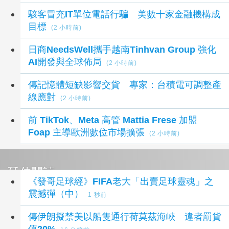
駭客冒充IT單位電話行騙 美數十家金融機構成
目標
(2 小時前)
日商NeedsWell攜手越南Tinhvan Group 強化
AI開發與全球佈局
(2 小時前)
傳記憶體短缺影響交貨 專家：台積電可調整產
線應對
(2 小時前)
前 TikTok、Meta 高管 Mattia Frese 加盟
Foap 主導歐洲數位市場擴張
(2 小時前)
延伸閱讀
《發哥足球經》FIFA老大「出賣足球靈魂」之
震撼彈（中）
1 秒前
傳伊朗擬禁美以船隻通行荷莫茲海峽 違者罰貨
值20%