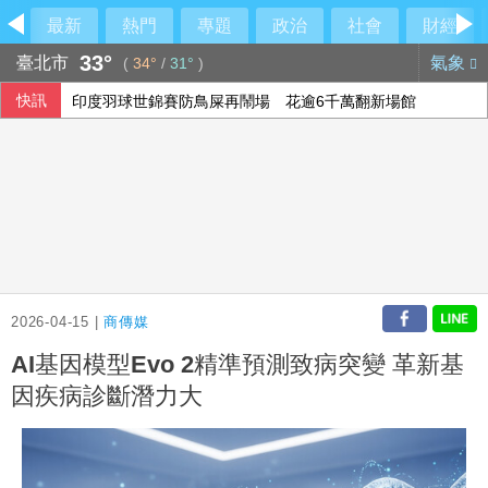
最新
熱門
專題
政治
社會
財經
33°
臺北市
氣象
(
34°
/
31°
)
快訊
印度羽球世錦賽防鳥屎再鬧場 花逾6千萬翻新場館
曼谷北郊中學槍擊2教師喪生 9年級學生涉案
傳伊朗擬禁美以船隻通行荷莫茲海峽 違者罰貨值20%
過馬路與大貨車發生碰撞 台中神岡89歲婦人不治
2026-04-15 |
商傳媒
AI基因模型Evo 2精準預測致病突變 革新基
因疾病診斷潛力大