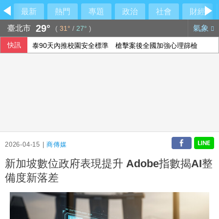
最新
熱門
專題
政治
社會
財經
29°
臺北市
氣象
(
31°
/
27°
)
快訊
泰90天內推校園安全標準 槍擊案後全國加強心理篩檢
今彩539第115192期開獎
中國粉絲赴泰追星糾紛頻傳 中國駐泰使館籲文明守法
金防部首度用「投彈式無人機」火力圍剿敵軍
2026-04-15 |
商傳媒
新加坡數位政府表現提升 Adobe指數揭AI整
備度新落差