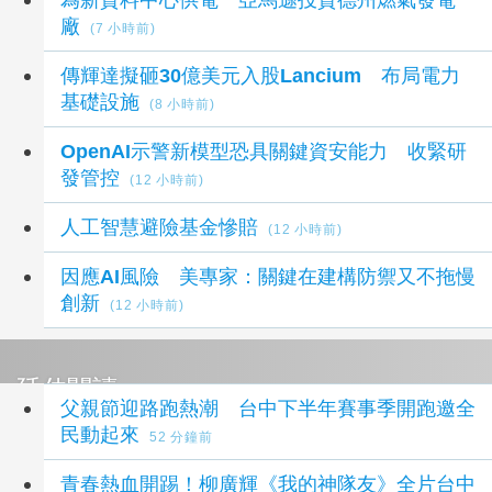
廠
(7 小時前)
傳輝達擬砸30億美元入股Lancium 布局電力
基礎設施
(8 小時前)
OpenAI示警新模型恐具關鍵資安能力 收緊研
發管控
(12 小時前)
人工智慧避險基金慘賠
(12 小時前)
因應AI風險 美專家：關鍵在建構防禦又不拖慢
創新
(12 小時前)
延伸閱讀
父親節迎路跑熱潮 台中下半年賽事季開跑邀全
民動起來
52 分鐘前
青春熱血開踢！柳廣輝《我的神隊友》全片台中