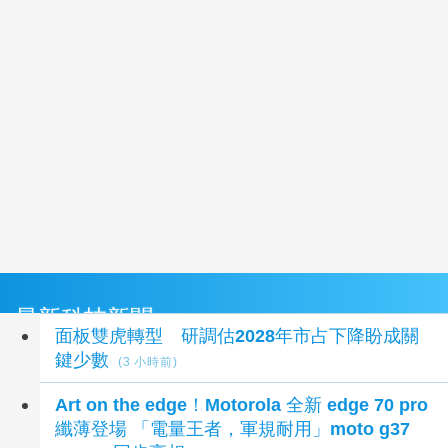
最新科技新聞
面板雙虎轉型 研調估2028年市占下降盼成關
鍵少數
(3 小時前)
Art on the edge！Motorola 全新 edge 70 pro
纖薄登場 「電量王者，軍規耐用」moto g37