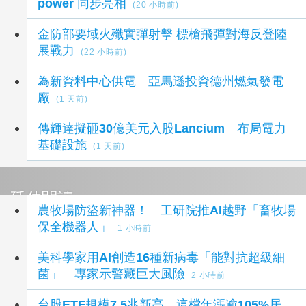
power 同步亮相
(20 小時前)
金防部要域火殲實彈射擊 標槍飛彈對海反登陸
展戰力
(22 小時前)
為新資料中心供電 亞馬遜投資德州燃氣發電
廠
(1 天前)
傳輝達擬砸30億美元入股Lancium 布局電力
基礎設施
(1 天前)
延伸閱讀
農牧場防盜新神器！ 工研院推AI越野「畜牧場
保全機器人」
1 小時前
美科學家用AI創造16種新病毒「能對抗超級細
菌」 專家示警藏巨大風險
2 小時前
台股ETF規模7.5兆新高 這檔年漲逾105%居