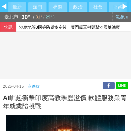
最新
熱門
專題
政治
社會
財經
30°
臺北市
氣象
(
31°
/
29°
)
快訊
沙烏地等3國簽防禦協定後 葉門叛軍稱襲擊沙國煉油廠
颱風白海豚逼近 上海兩機場取消逾1300架次航班
蔣萬安沒停班課搬氣象署挨轟 北市府急回應
日船避颱疑遭中國監控 海委會：反對藉執法否定台灣主權
2026-04-15 |
商傳媒
AI崛起衝擊印度高教學歷溢價 軟體服務業青
年就業陷挑戰