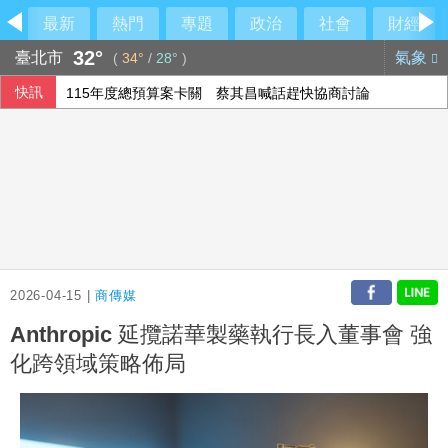
最新
熱門
專題
政治
社會
財經
32°
臺北市
氣象
(
34°
/
28°
)
快訊
115年度總預算案卡關 蔡其昌喊話趕快協商討論
颱風白海豚侵襲日本沖繩3傷 各地實施交管
美伊戰爭僵局傷選情 川普尋解套分析一次看
宇樹科技確定發行價 發行後市值約2911億元
2026-04-15 |
商傳媒
Anthropic 延攬諾華製藥執行長入董事會 強
化跨領域策略佈局