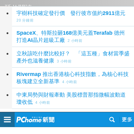
延伸閱讀
宇樹科技確定發行價 發行後市值約2911億元
20 分鐘前
SpaceX、特斯拉砸168億美元蓋Terafab 德州
打造AI晶片超級工廠
2 小時前
立秋該吃什麼比較好？ 「這五種」食材當季盛
產外也滋養健康
3 小時前
Rivermap 推出香港核心科技指數，為核心科技
板塊建立全新基準
4 小時前
中東局勢與財報牽動 美股標普那指微幅波動道
瓊收低
4 小時前