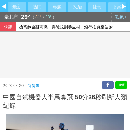
最新
熱門
專題
政治
社會
財經
29°
臺北市
氣象
(
31°
/
28°
)
快訊
搶高齡金融商機 壽險規劃養生村、銀行推資產健診
財政部估全年出口坐8望9 超過8500億美元沒問題
議員獻策「換掉沈伯洋」：讓陳時中再輸一次
財部：7月對美出口年增幅收斂 18個月以來低點
2026-04-20 |
商傳媒
中國自駕機器人半馬奪冠 50分26秒刷新人類
紀錄