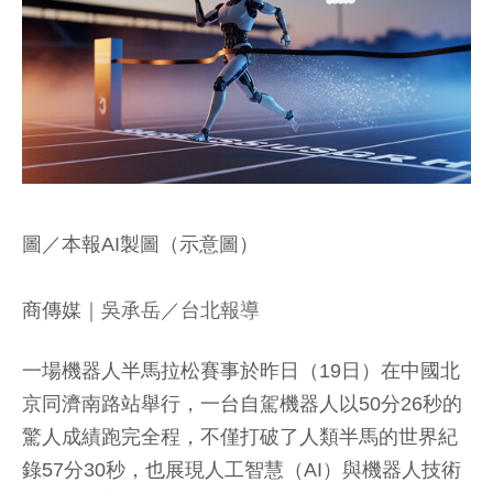
圖／本報AI製圖（示意圖）
商傳媒
｜吳承岳／台北報導
一場機器人半馬拉松賽事於昨日（19日）在中國北
京同濟南路站舉行，一台自駕機器人以50分26秒的
驚人成績跑完全程，不僅打破了人類半馬的世界紀
錄57分30秒，也展現人工智慧（AI）與機器人技術