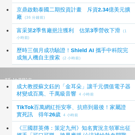
京鼎啟動泰國二期投資計畫 斥資2.34億美元擴
廠
(36 分鐘前)
富采第2季售廠挹注獲利 估第3季營收下滑
(1
小時前)
歷時三個月成功驗證！Shield AI 攜手中科院完
成無人機自主搜索
(2 小時前)
延伸閱讀
成大教授蘇文鈺的「金耳朵」讓千元價值電子器
材變成百萬、千萬級音響
4 小時前
TikTok百萬網紅拒安寧、抗癌到最後！家屬證
實死訊 得年26歲
4 小時前
《三國群英傳：策定九州》知名實況主領軍出征