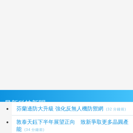
最新科技新聞
芬蘭邊防大升級 強化反無人機防禦網
(32 分鐘前)
敦泰天鈺下半年展望正向 致新爭取更多晶圓產
能
(34 分鐘前)