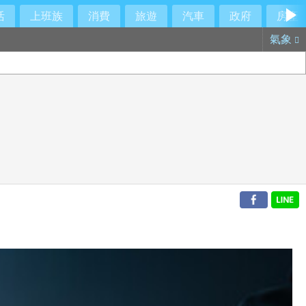
活
上班族
消費
旅遊
汽車
政府
房產
氣象