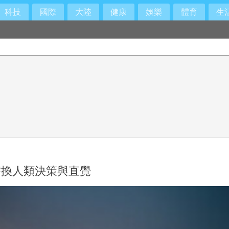
科技
國際
大陸
健康
娛樂
體育
生
替換人類決策與直覺