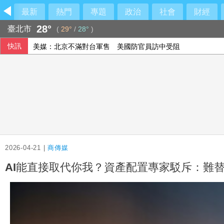
最新
熱門
專題
政治
社會
財經
28°
臺北市
(
29°
/
28°
)
快訊
美媒：北京不滿對台軍售 美國防官員訪中受阻
伊朗擬禁美以船隻過海峽 國際油價大漲逾3美元
美公布就業報告前夕 美股多收黑
2026-04-21 |
商傳媒
AI能直接取代你我？資產配置專家駁斥：難