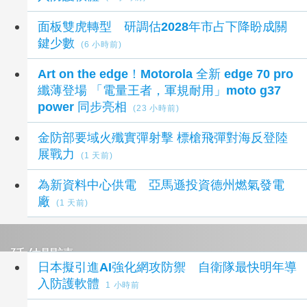
面板雙虎轉型 研調估2028年市占下降盼成關
鍵少數
(6 小時前)
Art on the edge！Motorola 全新 edge 70 pro
纖薄登場 「電量王者，軍規耐用」moto g37
power 同步亮相
(23 小時前)
金防部要域火殲實彈射擊 標槍飛彈對海反登陸
展戰力
(1 天前)
為新資料中心供電 亞馬遜投資德州燃氣發電
廠
(1 天前)
延伸閱讀
日本擬引進AI強化網攻防禦 自衛隊最快明年導
入防護軟體
1 小時前