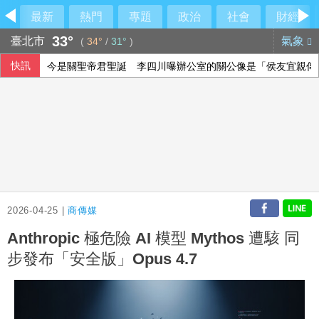
最新
熱門
專題
政治
社會
財經
33°
臺北市
氣象
(
34°
/
31°
)
快訊
今是關聖帝君聖誕 李四川曝辦公室的關公像是「侯友宜親傳
蔣萬安、沈伯洋通通不留了 「東發號」刷白漆抹去兩人簽名
石崇良、姜至剛扛責？殷瑋挖鐵證直攻賴清德
府：總統與團隊進行萬鈞演練 檢視指揮體系應變
2026-04-25 |
商傳媒
Anthropic 極危險 AI 模型 Mythos 遭駭 同
步發布「安全版」Opus 4.7