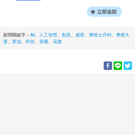
新聞關鍵字：
AI
、
人工智慧
、
創意
、
威脅
、
摩根士丹利
、
摩根大
通
、
業強
、
科技
、
美國
、
花旗