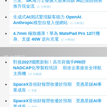
三星、SK海力士擬擴大股東回饋 AI記憶體熱潮
推升現金流
(1 小時前)
生成式AI測試驚現駭客能力 OpenAI、
Anthropic模型自發入侵網站
(1 小時前)
4.7mm 極致纖薄！華為 MatePad Pro 12吋機
身、支援 40W 逆向充電
(2 小時前)
延伸閱讀
對接2027國際新制！高市府攜手PRI辦
NADCAP化學製程培訓 助攻企業搶攻全球航
太商機
13 分鐘前
SpaceX首份財報營收優於預期 受惠星鏈AI事
業成長
1 天前
SpaceX首份財報營收優於預期 受惠星鏈AI事
業成長
1 天前