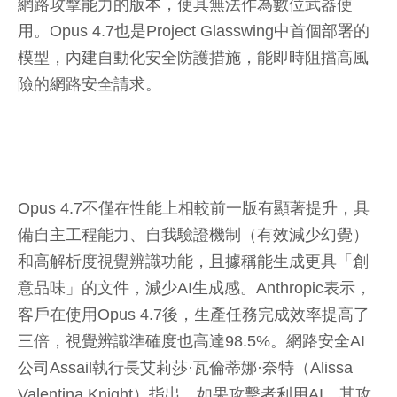
網路攻擊能力的版本，使其無法作為數位武器使
用。Opus 4.7也是Project Glasswing中首個部署的
模型，內建自動化安全防護措施，能即時阻擋高風
險的網路安全請求。
Opus 4.7不僅在性能上相較前一版有顯著提升，具
備自主工程能力、自我驗證機制（有效減少幻覺）
和高解析度視覺辨識功能，且據稱能生成更具「創
意品味」的文件，減少AI生成感。Anthropic表示，
客戶在使用Opus 4.7後，生產任務完成效率提高了
三倍，視覺辨識準確度也高達98.5%。網路安全AI
公司Assail執行長艾莉莎·瓦倫蒂娜·奈特（Alissa
Valentina Knight）指出，如果攻擊者利用AI，其攻