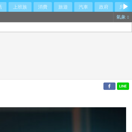
活
上班族
消費
旅遊
汽車
政府
房產
氣象