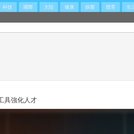
科技
國際
大陸
健康
娛樂
體育
生
握工具強化人才