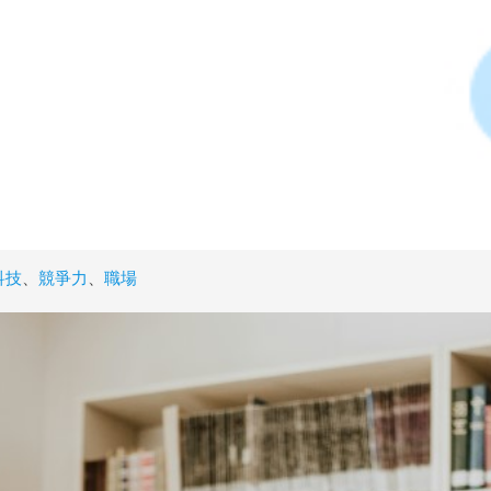
科技
、
競爭力
、
職場