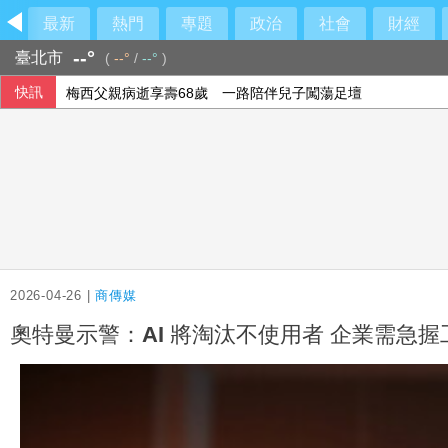
最新
熱門
專題
政治
社會
財經
--°
臺北市
(
--°
/
--°
)
快訊
梅西父親病逝享壽68歲 一路陪伴兒子闖蕩足壇
2026-04-26 |
商傳媒
奧特曼示警：AI 將淘汰不使用者 企業需急