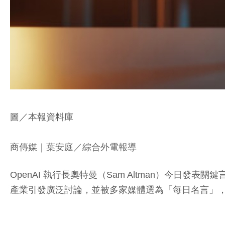
圖／本報資料庫
商傳媒
｜葉安庭／綜合外電報導
OpenAI 執行長奧特曼（Sam Altman）今日發
產業引發廣泛討論，並被多家媒體選為「每日名言」，凸