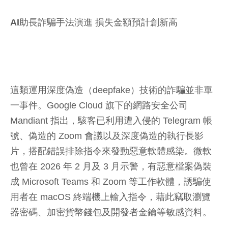
AI助長詐騙手法演進 損失金額預計創新高
這類運用深度偽造（deepfake）技術的詐騙並非單
一事件。Google Cloud 旗下的網路安全公司
Mandiant 指出，駭客已利用遭入侵的 Telegram 帳
號、偽造的 Zoom 會議以及深度偽造的執行長影
片，搭配錯誤排除指令來發動惡意軟體感染。微軟
也曾在 2026 年 2 月及 3 月示警，有惡意檔案偽裝
成 Microsoft Teams 和 Zoom 等工作軟體，誘騙使
用者在 macOS 終端機上輸入指令，藉此竊取瀏覽
器密碼、加密貨幣錢包及開發者金鑰等敏感資料。