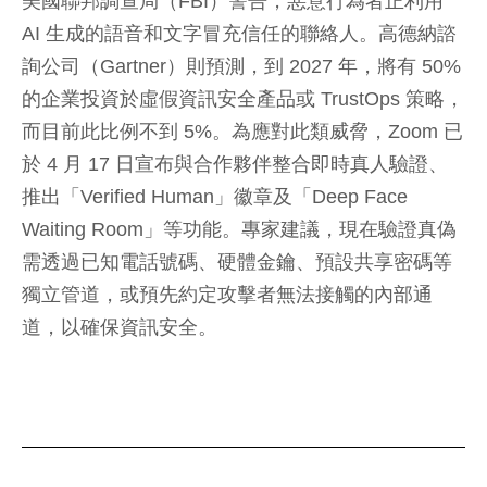
美國聯邦調查局（FBI）警告，惡意行為者正利用
AI 生成的語音和文字冒充信任的聯絡人。高德納諮
詢公司（Gartner）則預測，到 2027 年，將有 50%
的企業投資於虛假資訊安全產品或 TrustOps 策略，
而目前此比例不到 5%。為應對此類威脅，Zoom 已
於 4 月 17 日宣布與合作夥伴整合即時真人驗證、
推出「Verified Human」徽章及「Deep Face
Waiting Room」等功能。專家建議，現在驗證真偽
需透過已知電話號碼、硬體金鑰、預設共享密碼等
獨立管道，或預先約定攻擊者無法接觸的內部通
道，以確保資訊安全。