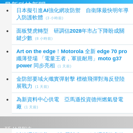
最新科技新聞
日本擬引進AI強化網攻防禦 自衛隊最快明年導
入防護軟體
(3 小時前)
面板雙虎轉型 研調估2028年市占下降盼成關
鍵少數
(8 小時前)
Art on the edge！Motorola 全新 edge 70 pro
纖薄登場 「電量王者，軍規耐用」moto g37
power 同步亮相
(1 天前)
金防部要域火殲實彈射擊 標槍飛彈對海反登陸
展戰力
(1 天前)
為新資料中心供電 亞馬遜投資德州燃氣發電
廠
(1 天前)
延伸閱讀