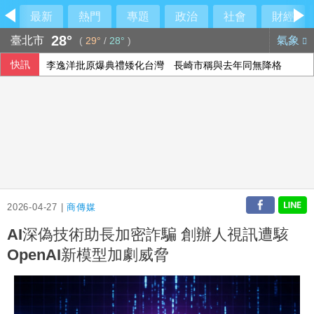
最新
熱門
專題
政治
社會
財經
28°
臺北市
氣象
(
29°
/
28°
)
快訊
李逸洋批原爆典禮矮化台灣 長崎市稱與去年同無降格
台北永豐旺寶職業隊 奪T3X台灣聯賽台北站冠軍
印尼破獲1.3噸K他命走私市價37億元 遭扣留船員含台籍
以總理拒絕美15點加薩計畫 稱哈瑪斯徹底繳械才撤軍
2026-04-27 |
商傳媒
AI深偽技術助長加密詐騙 創辦人視訊遭駭
OpenAI新模型加劇威脅