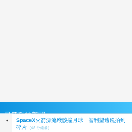
最新科技新聞
SpaceX火箭漂流殘骸撞月球 智利望遠鏡拍到
碎片
(48 分鐘前)