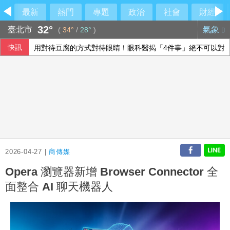
最新
熱門
專題
政治
社會
財經
32°
臺北市
氣象
(
34°
/
28°
)
快訊
用對待豆腐的方式對待眼睛！眼科醫揭「4件事」絕不可以對
喝咖啡對心血管有益還有害？每日可以喝幾杯咖啡？美心臟協
FBI與中俄合作打擊跨國犯罪 美反情報圈憂國安隱患
股匯兩樣情 新台幣早盤升快1角見32.23元
2026-04-27 |
商傳媒
Opera 瀏覽器新增 Browser Connector 全
面整合 AI 聊天機器人