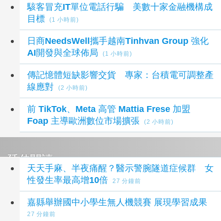
駭客冒充IT單位電話行騙 美數十家金融機構成
目標
(1 小時前)
日商NeedsWell攜手越南Tinhvan Group 強化
AI開發與全球佈局
(1 小時前)
傳記憶體短缺影響交貨 專家：台積電可調整產
線應對
(2 小時前)
前 TikTok、Meta 高管 Mattia Frese 加盟
Foap 主導歐洲數位市場擴張
(2 小時前)
延伸閱讀
天天手麻、半夜痛醒？醫示警腕隧道症候群 女
性發生率最高增10倍
27 分鐘前
嘉縣舉辦國中小學生無人機競賽 展現學習成果
27 分鐘前