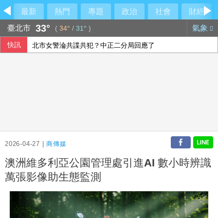
最新
熱門
專題
政治
社會
財經
33°
臺北市
氣象
(
34°
/
31°
)
快訊
北市女警淪共諜共犯？中正二分局回應了
「六都電競 x 傳說對決城市賽」桃園站本周日開戰 職業選手、
國際足總撤私有化提案非洲相挺 歐洲仍不滿持續抵制
陳時中稱曾提醒疫苗掮客 陳智菡怒列時間軸
2026-04-27 |
商傳媒
澳洲維多利亞公園管理處引進AI 數小時辨識
萬張影像助生態監測