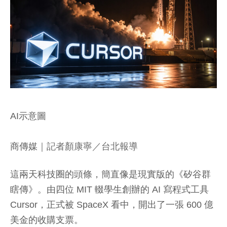
AI示意圖
商傳媒
｜記者顏康寧／台北報導
這兩天科技圈的頭條，簡直像是現實版的《矽谷群
瞎傳》。由四位 MIT 輟學生創辦的 AI 寫程式工具
Cursor，正式被 SpaceX 看中，開出了一張 600 億
美金的收購支票。