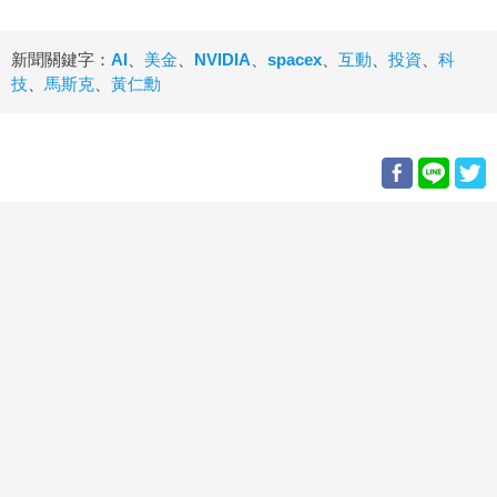
新聞關鍵字：
AI
、
美金
、
NVIDIA
、
spacex
、
互動
、
投資
、
科
技
、
馬斯克
、
黃仁勳