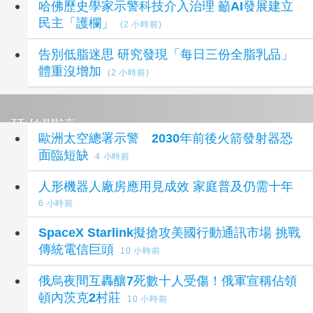
哈佛歷史學家示警科技介入治理 籲AI發展建立
民主「護欄」
(2 小時前)
告別低脂迷思 研究發現「每日三份全脂乳品」
體重沒增加
(2 小時前)
延伸閱讀
歐洲太空總署示警 2030年前後火箭發射器恐
面臨短缺
4 小時前
人形機器人廠房應用見成效 家庭普及仍需十年
6 小時前
SpaceX Starlink擬搶攻美國行動通訊市場 挑戰
傳統電信巨頭
10 小時前
俄烏夜間互轟釀7死數十人受傷！俄軍宣稱佔領
頓內茨克2村莊
10 小時前