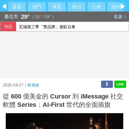
最新
熱門
專題
政治
社會
財經
29°
臺北市
氣象
(
32°
/
28°
)
快訊
瓦城第三季「雙品牌」進駐台東
乾杯7月營收「受惠暑假旺季」
醫師鄭丞傑下機遭旅客刮傷 航警主動聯繫偵處
重電四雄7月營收攀同期高峰 AIDC應用拉貨助攻
2026-04-27 |
商傳媒
從 600 億美金的 Cursor 到 iMessage 社交
軟體 Series：AI-First 世代的全面插旗