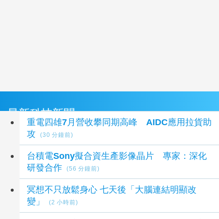
最新科技新聞
重電四雄7月營收攀同期高峰 AIDC應用拉貨助
攻
(30 分鐘前)
台積電Sony擬合資生產影像晶片 專家：深化
研發合作
(56 分鐘前)
冥想不只放鬆身心 七天後「大腦連結明顯改
變」
(2 小時前)