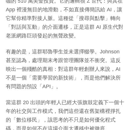
咖的 510 萬美金投資。它的邏輯很 Z 世代：與其在
App 裡漫無目的地滑動，不如直接傳簡訊給 AI，讓
它幫你精準對接人脈。這種從「搜尋與點擊」轉向
「對話與互動」的介面遷移，正是這群 AI 原生代對
老派網路巨頭發起的無聲政變。
有趣的是，這群耶魯學生並未選擇輟學。Johnson
甚至認為，處理期末考跟管理團隊並不衝突。這反
映出一個殘酷的真相：對這群年輕創辦人來說，AI
不是一個「需要學習的新技術」，而是他們解決所
有問題的預設「API」。
當這群 20 出頭的年輕人已經大張旗鼓定義下一個十
年的社交與工作模式，我們這些還在舊架構裡掙扎
的「數位移民」，該思考的不只是如何優化程式
碼，而是如何不在這場介面大遷移中被徹底