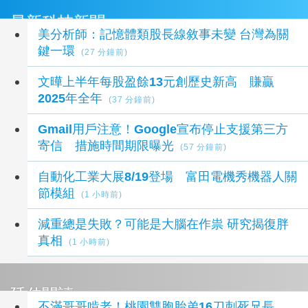
最新科技新聞
美分析師：記憶體類股長線敘事未變 台灣為關
鍵一環
(27 分鐘前)
文曄上半年每股盈餘13元創歷史新高 賺贏
2025年全年
(37 分鐘前)
Gmail用戶注意！Google宣布停止支援第三方
寄信 措施時間期限曝光
(57 分鐘前)
自動化工業大展8/19登場 富田電機秀機器人關
節模組
(1 小時前)
減重總是失敗？可能是大腦在作祟 研究揭復胖
真相
(1 小時前)
延伸閱讀
不滿哥哥啃老！桃園雙胞胎弟16刀刺死兄長