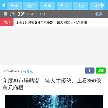
最新
熱門
專題
政治
社會
財經
33°
臺北市
氣象
(
34°
/
31°
)
快訊
上銀7月營收創4年來高點 續攻機器人和AI應用
癌症治療副作用別傻傻忍耐！中醫個人化體質調理 助癌友緩
徐佳青出國花2383萬！羅智強：最大爽官
韓國酷暑威脅 李在明：更應照顧長者等弱勢族群
2026-04-29 |
商傳媒
印度AI市場熱潮：擁人才優勢、上看350億
美元商機